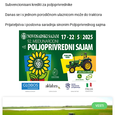
Subvencionisani krediti za poljoprivrednike
Danas se i s jednom porodičnom ulaznicom može do traktora
Prijateljstva i poslovna saradnja sinonim Poljoprivrednog sajma
VESTI