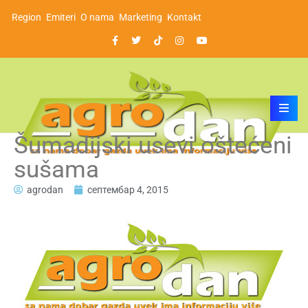
Region
Emiteri
O nama
Marketing
Kontakt
Šumadijski usevi oštećeni
sušama
agrodan
септембар 4, 2015