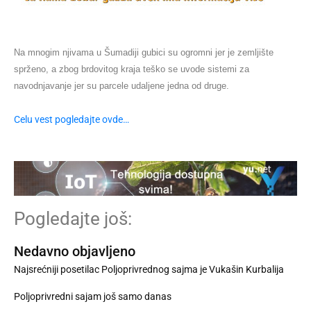
Na mnogim njivama u Šumadiji gubici su ogromni jer je zemljište
sprženo, a zbog brdovitog kraja teško se uvode sistemi za
navodnjavanje jer su parcele udaljene jedna od druge.
Celu vest pogledajte ovde…
Pogledajte još:
Nedavno objavljeno
Najsrećniji posetilac Poljoprivrednog sajma je Vukašin Kurbalija
Poljoprivredni sajam još samo danas