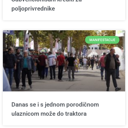
poljoprivrednike
MANIFESTACIJE
Danas se i s jednom porodičnom
ulaznicom može do traktora