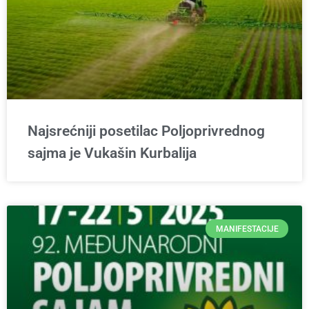
Najsrećniji posetilac Poljoprivrednog
sajma je Vukašin Kurbalija
MANIFESTACIJE