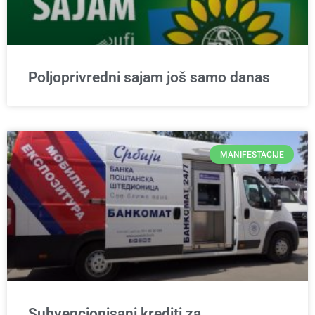
Poljoprivredni sajam još samo danas
MANIFESTACIJE
Subvencionisani krediti za