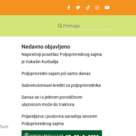
Nedavno objavljeno
Najsrećniji posetilac Poljoprivrednog sajma
je Vukašin Kurbalija
Poljoprivredni sajam još samo danas
Subvencionisani krediti za poljoprivrednike
Danas se i s jednom porodičnom
ulaznicom može do traktora
Prijateljstva i poslovna saradnja sinonim
Poljoprivrednog sajma
 faze