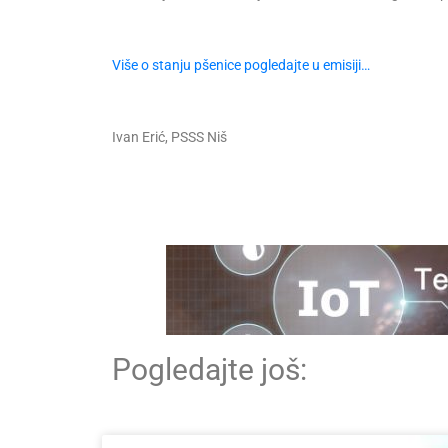
Više o stanju pšenice pogledajte u emisiji…
Ivan Erić, PSSS Niš
Pogledajte još: