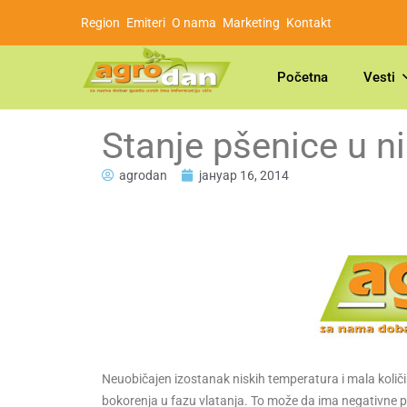
Region
Emiteri
O nama
Marketing
Kontakt
Početna
Vesti
Stanje pšenice u n
agrodan
јануар 16, 2014
Neuobičajen izostanak niskih temperatura i mala količ
bokorenja u fazu vlatanja. To može da ima negativne po