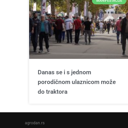
MANIFESTACIJE
Danas se i s jednom
porodičnom ulaznicom može
do traktora
agrodan.rs