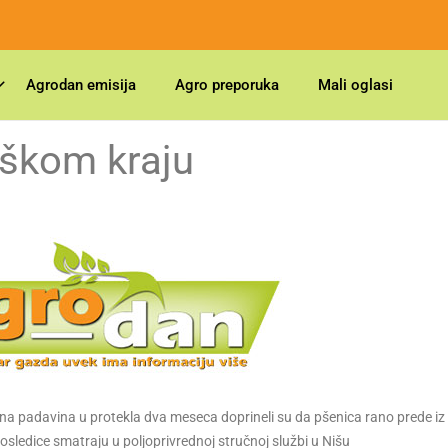
Agrodan emisija
Agro preporuka
Mali oglasi
iškom kraju
ina padavina u protekla dva meseca doprineli su da pšenica rano prede iz
sledice smatraju u poljoprivrednoj stručnoj službi u Nišu