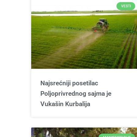
VESTI
Najsrećniji posetilac
Poljoprivrednog sajma je
Vukašin Kurbalija