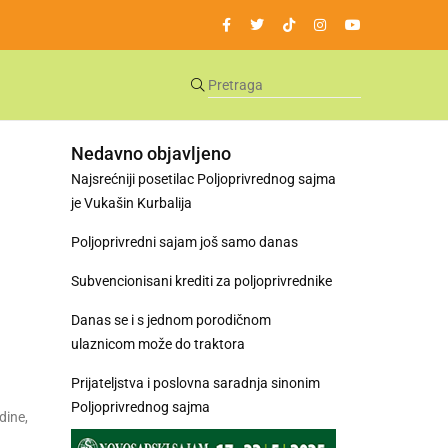
Nedavno objavljeno
Najsrećniji posetilac Poljoprivrednog sajma
je Vukašin Kurbalija
Poljoprivredni sajam još samo danas
Subvencionisani krediti za poljoprivrednike
Danas se i s jednom porodičnom
ulaznicom može do traktora
Prijateljstva i poslovna saradnja sinonim
Poljoprivrednog sajma
dine,