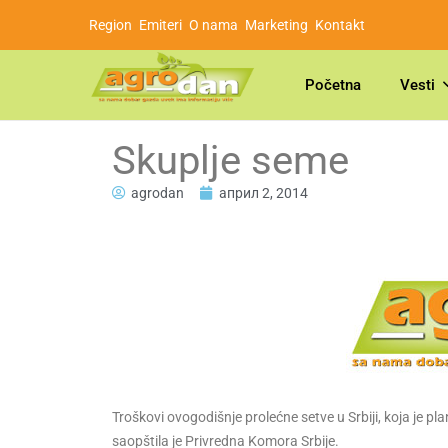
Region
Emiteri
O nama
Marketing
Kontakt
Početna
Vesti
Skuplje seme
agrodan
април 2, 2014
Troškovi ovogodišnje prolećne setve u Srbiji, koja je pl
saopštila je Privredna Komora Srbije.