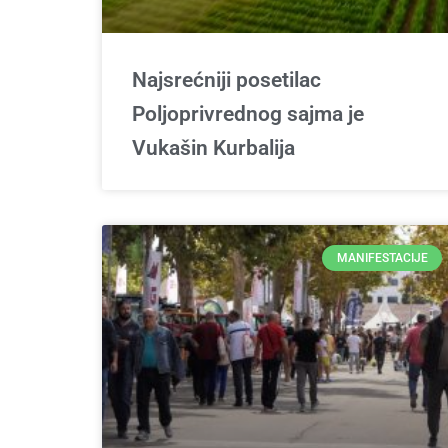
Najsrećniji posetilac
Poljoprivrednog sajma je
Vukašin Kurbalija
MANIFESTACIJE