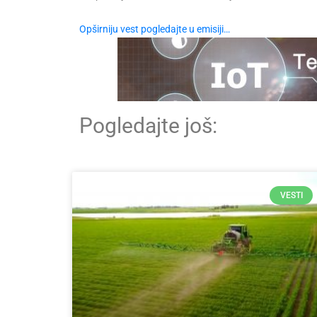
Opširniju vest pogledajte u emisiji…
Pogledajte još:
VESTI