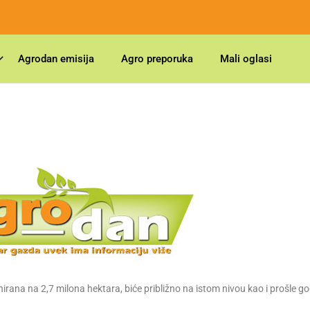
Agrodan emisija
Agro preporuka
Mali oglasi
anirana na 2,7 milona hektara, biće približno na istom nivou kao i prošle go