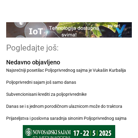
Pogledajte još:
Nedavno objavljeno
Najsrećniji posetilac Poljoprivrednog sajma je Vukašin Kurbalija
Poljoprivredni sajam još samo danas
Subvencionisani krediti za poljoprivrednike
Danas se i s jednom porodičnom ulaznicom može do traktora
Prijateljstva i poslovna saradnja sinonim Poljoprivrednog sajma