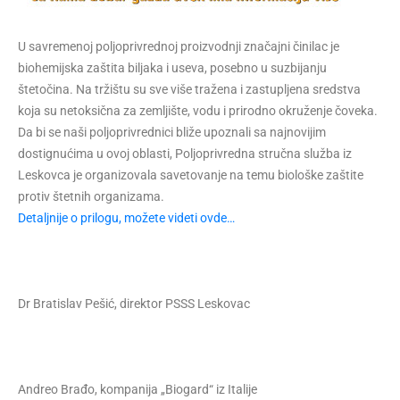
U savremenoj poljoprivrednoj proizvodnji značajni činilac je
biohemijska zaštita biljaka i useva, posebno u suzbijanju
štetočina. Na tržištu su sve više tražena i zastupljena sredstva
koja su netoksična za zemljište, vodu i prirodno okruženje čoveka.
Da bi se naši poljoprivrednici bliže upoznali sa najnovijim
dostignućima u ovoj oblasti, Poljoprivredna stručna služba iz
Leskovca je organizovala savetovanje na temu biološke zaštite
protiv štetnih organizama.
Detaljnije o prilogu, možete videti ovde…
Dr Bratislav Pešić, direktor PSSS Leskovac
Andreo Brađo, kompanija „Biogard“ iz Italije