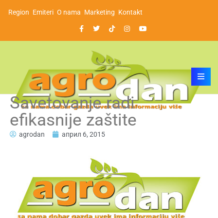
Region
Emiteri
O nama
Marketing
Kontakt
Savetovanje radi
efikasnije zaštite
agrodan
април 6, 2015