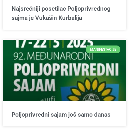
Najsrećniji posetilac Poljoprivrednog
sajma je Vukašin Kurbalija
MANIFESTACIJE
Poljoprivredni sajam još samo danas