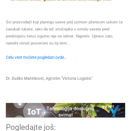
Svi proizvođači koji planiraju useve pod ozimom pšenicom uskoro će
zasukati rukave, tako da reč stručnjaka u smislu saveta pred
predstojeću setvu sigurno nije na odmet. Naprotiv. Upravo zato,
naredni minuti posvećeni su toj temi…
Celu vest možete pogledati ovde…
Dr. Duško Marinković, Agrotim "Victoria Logistic"
Pogledajte još: