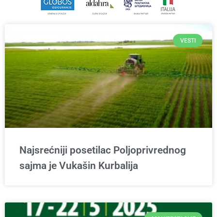
VESTI
Najsrećniji posetilac Poljoprivrednog
sajma je Vukašin Kurbalija