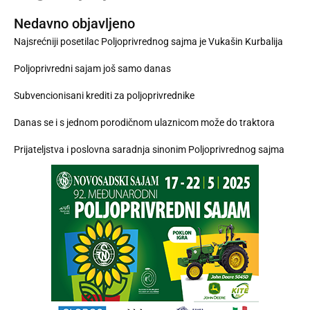
Nedavno objavljeno
Najsrećniji posetilac Poljoprivrednog sajma je Vukašin Kurbalija
Poljoprivredni sajam još samo danas
Subvencionisani krediti za poljoprivrednike
Danas se i s jednom porodičnom ulaznicom može do traktora
Prijateljstva i poslovna saradnja sinonim Poljoprivrednog sajma