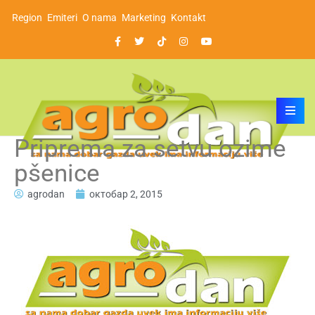
Region
Emiteri
O nama
Marketing
Kontakt
Priprema za setvu ozime
pšenice
agrodan
октобар 2, 2015