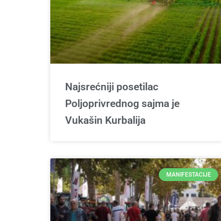
Najsrećniji posetilac
Poljoprivrednog sajma je
Vukašin Kurbalija
MANIFESTACIJE