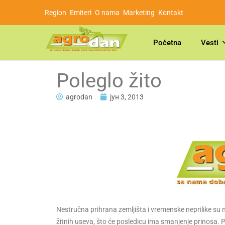
Region
Emiteri
O nama
Marketing
Kontakt
Početna
Vesti
Poleglo žito
agrodan
јун 3, 2013
Nestručna prihrana zemljišta i vremenske neprilike su n
žitnih useva, što će posledicu ima smanjenje prinosa.