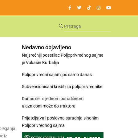
Nedavno objavljeno
Najsrećniji posetilac Poljoprivrednog sajma
je Vukašin Kurbalija
Poljoprivredni sajam još samo danas
Subvencionisani krediti za poljoprivrednike
Danas se i s jednom porodičnom
ulaznicom može do traktora
Prijateljstva i poslovna saradnja sinonim
Poljoprivrednog sajma
poleganja
e iz