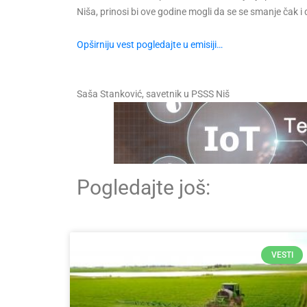
Niša, prinosi bi ove godine mogli da se se smanje čak i 
Opširniju vest pogledajte u emisiji…
Saša Stanković, savetnik u PSSS Niš
Pogledajte još:
VESTI