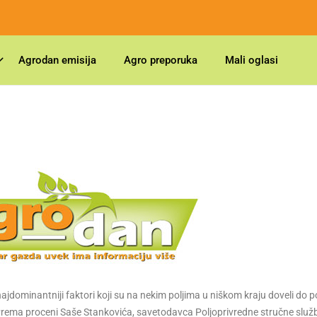
Agrodan emisija
Agro preporuka
Mali oglasi
ajdominantniji faktori koji su na nekim poljima u niškom kraju doveli do 
 Prema proceni Saše Stankovića, savetodavca Poljoprivredne stručne služb