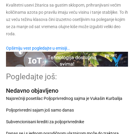
Kvalitetni usevi žitarica sa gustim sklopom, prihranjivani većim
količinama azota po pravilu imaju veću visinu i tanje stabljike. To ih
uz veću težinu klasova čini izuzetno osetljivim na poleganje kojim
se za manje od sat vremena olujne kiše može izgubiti veliki deo
roda.
Opširniju vest pogledajte u emisiji…
Pogledajte još:
Nedavno objavljeno
Najsrećniji posetilac Poljoprivrednog sajma je Vukašin Kurbalija
Poljoprivredni sajam još samo danas
Subvencionisani krediti za poljoprivrednike
Danas se i s jednom porodičnom ulaznicom može do traktora