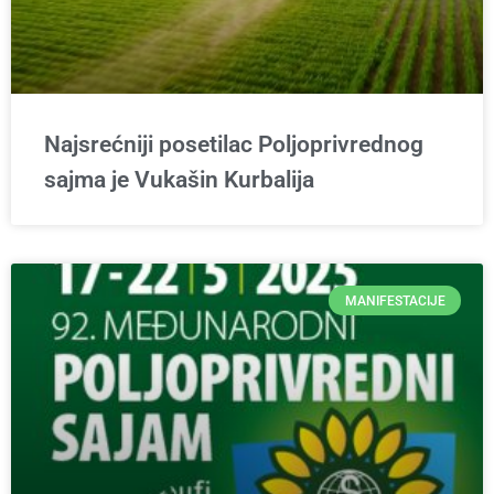
Najsrećniji posetilac Poljoprivrednog
sajma je Vukašin Kurbalija
MANIFESTACIJE