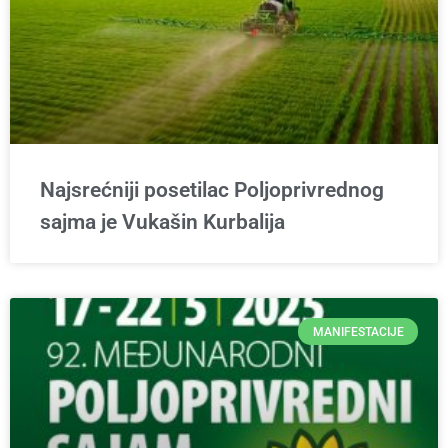
Najsrećniji posetilac Poljoprivrednog
sajma je Vukašin Kurbalija
MANIFESTACIJE