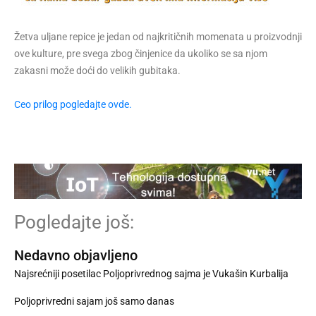
Žetva uljane repice je jedan od najkritičnih momenata u proizvodnji
ove kulture, pre svega zbog činjenice da ukoliko se sa njom
zakasni može doći do velikih gubitaka.
Ceo prilog pogledajte ovde.
Pogledajte još:
Nedavno objavljeno
Najsrećniji posetilac Poljoprivrednog sajma je Vukašin Kurbalija
Poljoprivredni sajam još samo danas