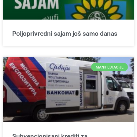
Poljoprivredni sajam još samo danas
MANIFESTACIJE
Subvencionisani krediti za