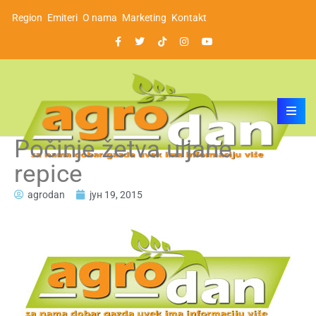
Region
Emiteri
O nama
Marketing
Kontakt
Počinje žetva uljane
repice
agrodan
јун 19, 2015