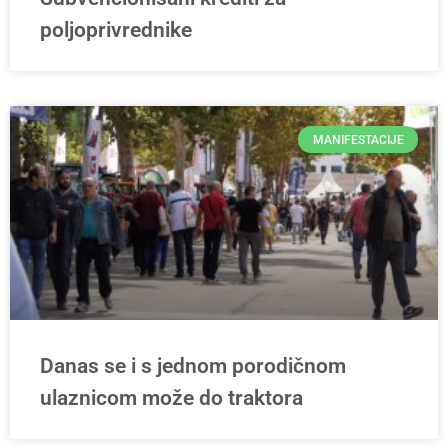
poljoprivrednike
MANIFESTACIJE
Danas se i s jednom porodičnom
ulaznicom može do traktora