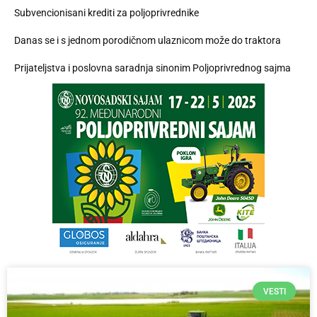
Subvencionisani krediti za poljoprivrednike
Danas se i s jednom porodičnom ulaznicom može do traktora
Prijateljstva i poslovna saradnja sinonim Poljoprivrednog sajma
VESTI