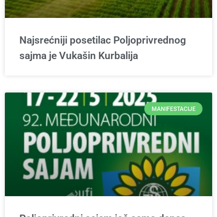
Najsrećniji posetilac Poljoprivrednog
sajma je Vukašin Kurbalija
MANIFESTACIJE