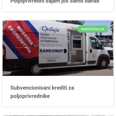
Poljoprivredni sajam još samo danas
MANIFESTACIJE
Subvencionisani krediti za
poljoprivrednike