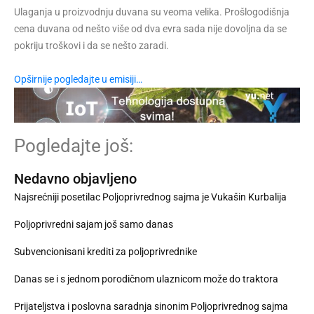
Ulaganja u proizvodnju duvana su veoma velika. Prošlogodišnja
cena duvana od nešto više od dva evra sada nije dovoljna da se
pokriju troškovi i da se nešto zaradi.
Opširnije pogledajte u emisiji…
Pogledajte još:
Nedavno objavljeno
Najsrećniji posetilac Poljoprivrednog sajma je Vukašin Kurbalija
Poljoprivredni sajam još samo danas
Subvencionisani krediti za poljoprivrednike
Danas se i s jednom porodičnom ulaznicom može do traktora
Prijateljstva i poslovna saradnja sinonim Poljoprivrednog sajma