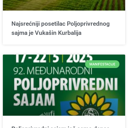
Najsrećniji posetilac Poljoprivrednog
sajma je Vukašin Kurbalija
MANIFESTACIJE