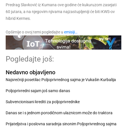
Predrag Slavković iz Kumana ove godine će kukuruzom zasejati
60 jutara, a na njegovim njivama najzastupljeniji će biti KWS-ov
hibrid Kermes.
Opširnije o ovoj temi pogledajte u
emisiji…
Pogledajte još:
Nedavno objavljeno
Najsrećniji posetilac Poljoprivrednog sajma je Vukašin Kurbalija
Poljoprivredni sajam još samo danas
Subvencionisani krediti za poljoprivrednike
Danas se i s jednom porodičnom ulaznicom može do traktora
Prijateljstva i poslovna saradnja sinonim Poljoprivrednog sajma