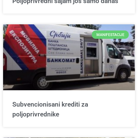
Poljoprivredni sajam još samo danas
MANIFESTACIJE
Subvencionisani krediti za
poljoprivrednike