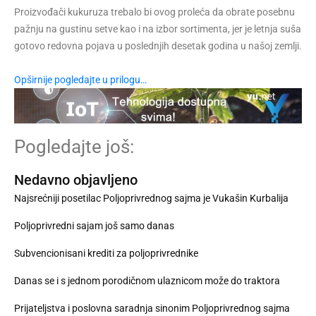
Proizvođači kukuruza trebalo bi ovog proleća da obrate posebnu
pažnju na gustinu setve kao i na izbor sortimenta, jer je letnja suša
gotovo redovna pojava u poslednjih desetak godina u našoj zemlji.
Opširnije pogledajte u prilogu…
Pogledajte još:
Nedavno objavljeno
Najsrećniji posetilac Poljoprivrednog sajma je Vukašin Kurbalija
Poljoprivredni sajam još samo danas
Subvencionisani krediti za poljoprivrednike
Danas se i s jednom porodičnom ulaznicom može do traktora
Prijateljstva i poslovna saradnja sinonim Poljoprivrednog sajma