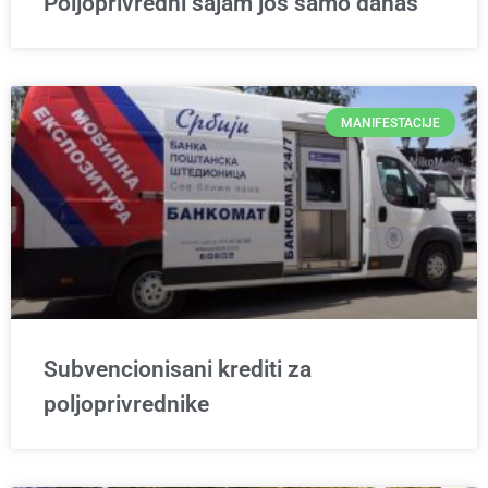
Poljoprivredni sajam još samo danas
MANIFESTACIJE
Subvencionisani krediti za
poljoprivrednike