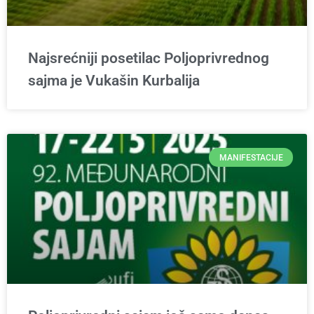
Najsrećniji posetilac Poljoprivrednog
sajma je Vukašin Kurbalija
MANIFESTACIJE