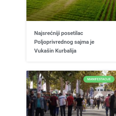
Najsrećniji posetilac
Poljoprivrednog sajma je
Vukašin Kurbalija
MANIFESTACIJE