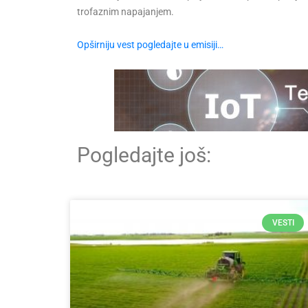
trofaznim napajanjem.
Opširniju vest pogledajte u emisiji…
Pogledajte još:
VESTI