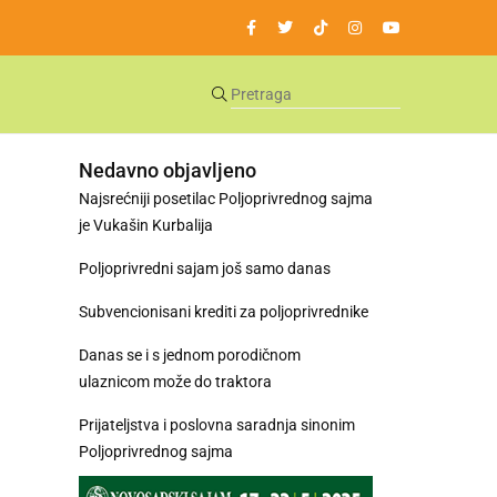
Nedavno objavljeno
Najsrećniji posetilac Poljoprivrednog sajma
je Vukašin Kurbalija
Poljoprivredni sajam još samo danas
Subvencionisani krediti za poljoprivrednike
Danas se i s jednom porodičnom
ulaznicom može do traktora
Prijateljstva i poslovna saradnja sinonim
Poljoprivrednog sajma