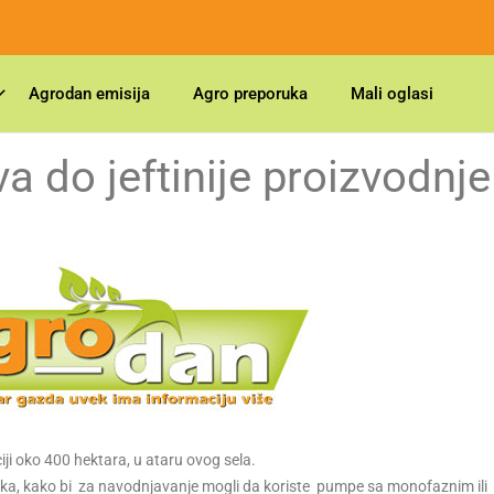
Agrodan emisija
Agro preporuka
Mali oglasi
va do jeftinije proizvodnje
ciji oko 400 hektara, u ataru ovog sela.
ljučka, kako bi za navodnjavanje mogli da koriste pumpe sa monofaznim ili