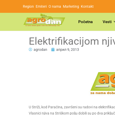
Region
Emiteri
O nama
Marketing
Kontakt
Početna
Vesti
Elektrifikacijom nji
agrodan
април 9, 2013
U Striži, kod Paraćina, završeni su radovi na elektrifika
Vlasnici njiva na Striškom polju dobili su po dva prik