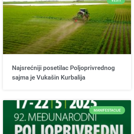
VESTI
Najsrećniji posetilac Poljoprivrednog
sajma je Vukašin Kurbalija
MANIFESTACIJE