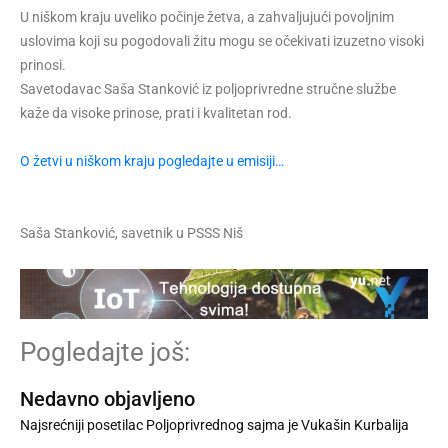
U niškom kraju uveliko počinje žetva, a zahvaljujući povoljnim
uslovima koji su pogodovali žitu mogu se očekivati izuzetno visoki
prinosi.
Savetodavac Saša Stanković iz poljoprivredne stručne službe
kaže da visoke prinose, prati i kvalitetan rod.
O žetvi u niškom kraju pogledajte u emisiji…
Saša Stanković, savetnik u PSSS Niš
Pogledajte još:
Nedavno objavljeno
Najsrećniji posetilac Poljoprivrednog sajma je Vukašin Kurbalija