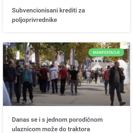
Subvencionisani krediti za
poljoprivrednike
MANIFESTACIJE
Danas se i s jednom porodičnom
ulaznicom može do traktora