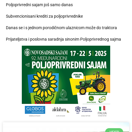
Poljoprivredni sajam još samo danas
Subvencionisani krediti za poljoprivrednike
Danas se i s jednom porodičnom ulaznicom može do traktora
Prijateljstva i poslovna saradnja sinonim Poljoprivrednog sajma