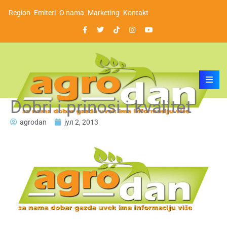
Region
Emiteri
O nama
Marketing
Kontakt
Dobri i prinosi i kvalitet
agrodan
јул 2, 2013