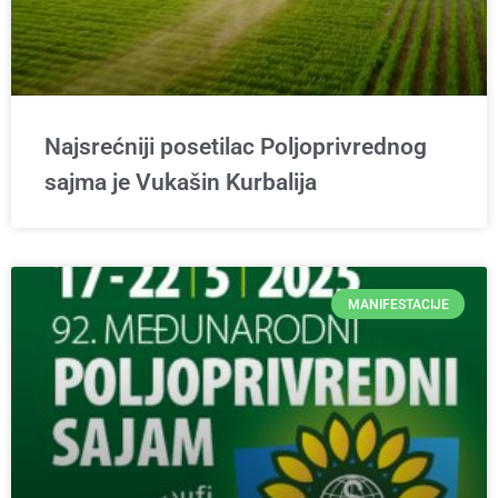
Najsrećniji posetilac Poljoprivrednog
sajma je Vukašin Kurbalija
MANIFESTACIJE