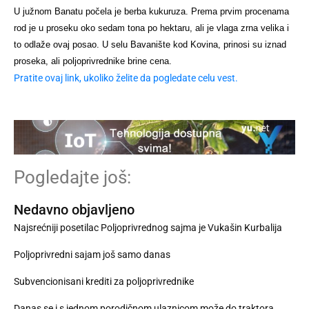
U južnom Banatu počela je berba kukuruza. Prema prvim procenama
rod je u proseku oko sedam tona po hektaru, ali je vlaga zrna velika i
to odlaže ovaj posao. U selu Bavanište kod Kovina, prinosi su iznad
proseka, ali poljoprivrednike brine cena.
Pratite ovaj link, ukoliko želite da pogledate celu vest.
Pogledajte još:
Nedavno objavljeno
Najsrećniji posetilac Poljoprivrednog sajma je Vukašin Kurbalija
Poljoprivredni sajam još samo danas
Subvencionisani krediti za poljoprivrednike
Danas se i s jednom porodičnom ulaznicom može do traktora