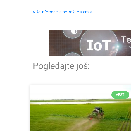
Više informacija potražite u emisiji…
Pogledajte još:
VESTI