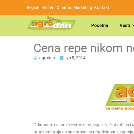
Region
Emiteri
O nama
Marketing
Kontakt
Početna
Vesti
Cena repe nikom n
agrodan
јул 5, 2014
Otkupnom cenom šećerne repe, koja je već utvrđena i iz
ratari smatraju da su gotovo na rentabilnosti ulaganja, 