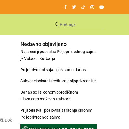
Nedavno objavljeno
Najsrećniji posetilac Poljoprivrednog sajma
je Vukašin Kurbalija
Poljoprivredni sajam još samo danas
Subvencionisani krediti za poljoprivrednike
Danas se i s jednom porodičnom
ulaznicom može do traktora
Prijateljstva i poslovna saradnja sinonim
Poljoprivrednog sajma
či. Dok