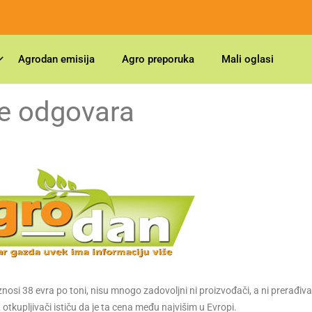
Agrodan emisija
Agro preporuka
Mali oglasi
e odgovara
nosi 38 evra po toni, nisu mnogo zadovoljni ni proizvođači, a ni prerađiva
otkupljivači ističu da je ta cena među najvišim u Evropi.