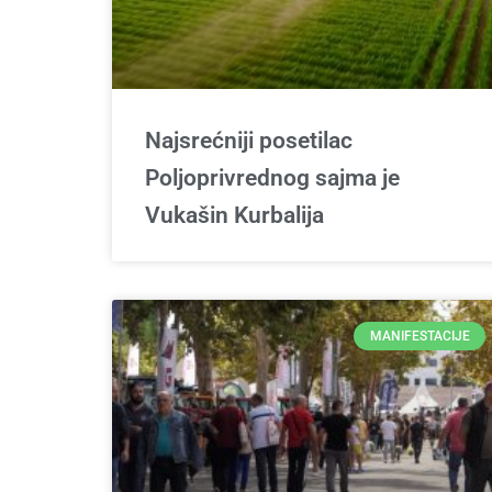
Najsrećniji posetilac
Poljoprivrednog sajma je
Vukašin Kurbalija
MANIFESTACIJE