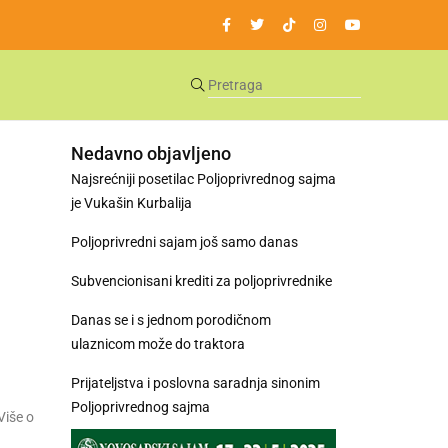
Nedavno objavljeno
Najsrećniji posetilac Poljoprivrednog sajma
je Vukašin Kurbalija
Poljoprivredni sajam još samo danas
Subvencionisani krediti za poljoprivrednike
Danas se i s jednom porodičnom
ulaznicom može do traktora
Prijateljstva i poslovna saradnja sinonim
Poljoprivrednog sajma
Više o