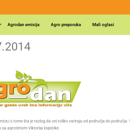
Agrodan emisija
Agro preporuka
Mali oglasi
7.2014
ce,i o tome šta je razlog da oni toliko variraju od područja do područja. 
o sa agrotimom Viktorija logistike.