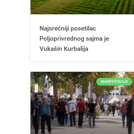
Najsrećniji posetilac
Poljoprivrednog sajma je
Vukašin Kurbalija
MANIFESTACIJE