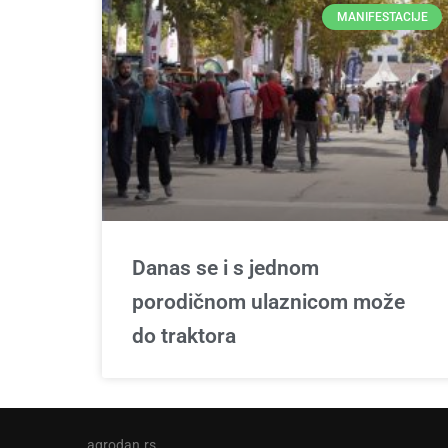
MANIFESTACIJE
Danas se i s jednom
porodičnom ulaznicom može
do traktora
agrodan.rs