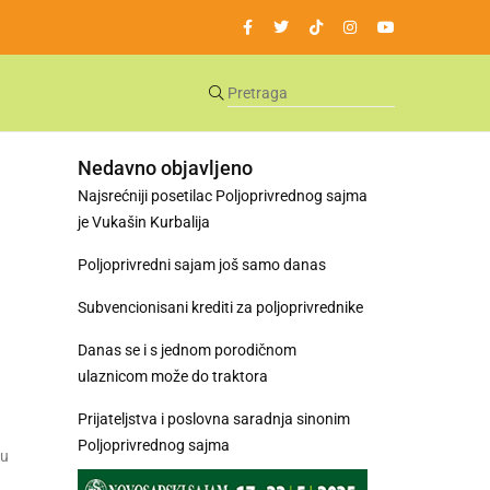
Nedavno objavljeno
Najsrećniji posetilac Poljoprivrednog sajma
je Vukašin Kurbalija
Poljoprivredni sajam još samo danas
Subvencionisani krediti za poljoprivrednike
Danas se i s jednom porodičnom
ulaznicom može do traktora
Prijateljstva i poslovna saradnja sinonim
Poljoprivrednog sajma
 u