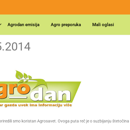
Agrodan emisija
Agro preporuka
Mali oglasi
5.2014
priredili smo koristan Agrosavet. Ovoga puta reč je o suzbijanju štetočina