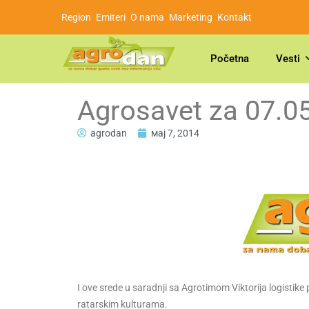
Region
Emiteri
O nama
Marketing
Kontakt
Početna
Vesti
Agrosavet za 07.0
agrodan
мај 7, 2014
I ove srede u saradnji sa Agrotimom Viktorija logistike 
ratarskim kulturama.