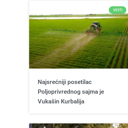
VESTI
Najsrećniji posetilac
Poljoprivrednog sajma je
Vukašin Kurbalija