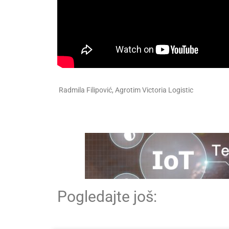
Radmila Filipović, Agrotim Victoria Logistic
Pogledajte još: