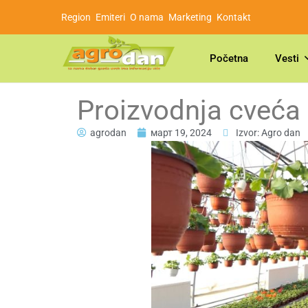
Region
Emiteri
O nama
Marketing
Kontakt
Početna
Vesti
Proizvodnja cveća
agrodan
март 19, 2024
Izvor: Agro dan