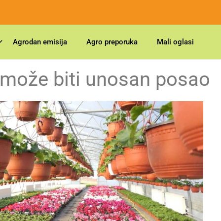
Agrodan emisija
Agro preporuka
Mali oglasi
 može biti unosan posao