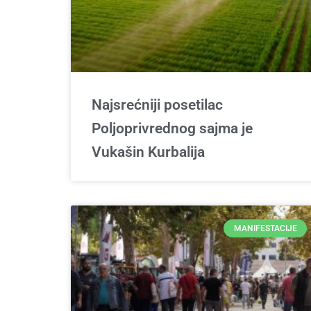
Najsrećniji posetilac
Poljoprivrednog sajma je
Vukašin Kurbalija
MANIFESTACIJE