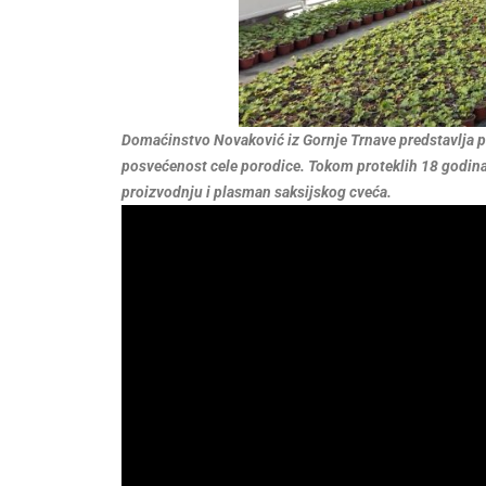
Domaćinstvo Novaković iz Gornje Trnave predstavlja pr
posvećenost cele porodice. Tokom proteklih 18 godina
proizvodnju i plasman saksijskog cveća.