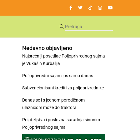
Nedavno objavljeno
Najsrećniji posetilac Poljoprivrednog sajma
je Vukašin Kurbalija
Poljoprivredni sajam još samo danas
Subvencionisani krediti za poljoprivrednike
Danas se i s jednom porodičnom
ulaznicom može do traktora
Prijateljstva i poslovna saradnja sinonim
Poljoprivrednog sajma