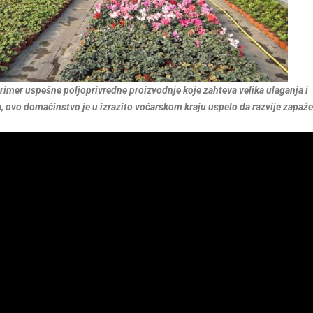
imer uspešne poljoprivredne proizvodnje koje zahteva velika ulaganja i
, ovo domaćinstvo je u izrazito voćarskom kraju uspelo da razvije zapaž