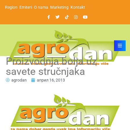
Region
Emiteri
O nama
Marketing
Kontakt
Proizvodnja bolja uz
savete stručnjaka
agrodan
април 16, 2013