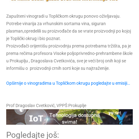
Zapušteni vinogradi u Topličkom okrugu ponovo oživljavaju.
Potrebe vinarija za vrhunskim sortama vina, siguran
plasman,opredelili su proizvođače da se vrate proizvodnji po kojoj
je Toplički okrug i bio poznat.
Proizvođači orijentišu proizvodnju prema potrebama tržišta, pa je
prema rečima profesora Visoke poljoprivredno-prehrambene škole
u Prokuplju , Dragoslava Cvetkovića, sve je veći broj onih koji se
informišu o proizvodnji crnih sorti koje su najtraženije.
Opširnije o vinogradima u Topličkom okrugu pogledajte u emisiji…
Prof Dragoslav Cvetković, VPPŠ Prokuplje
Pogledajte još: