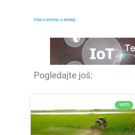
Više o ovome, u emisiji…
Pogledajte još:
VESTI