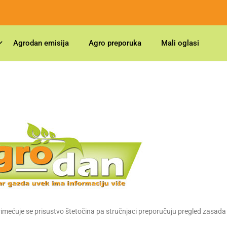
Agrodan emisija
Agro preporuka
Mali oglasi
mećuje se prisustvo štetočina pa stručnjaci preporučuju pregled zasada 