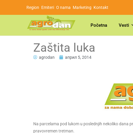
Region
Emiteri
O nama
Marketing
Kontakt
Početna
Vesti
Zaštita luka
agrodan
април 5, 2014
Na parcelama pod lukom u poslednjih nekoliko dana pri
pravovremen tretman.