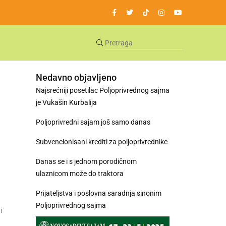
Nedavno objavljeno
Najsrećniji posetilac Poljoprivrednog sajma
je Vukašin Kurbalija
Poljoprivredni sajam još samo danas
Subvencionisani krediti za poljoprivrednike
Danas se i s jednom porodičnom
ulaznicom može do traktora
Prijateljstva i poslovna saradnja sinonim
Poljoprivrednog sajma
i