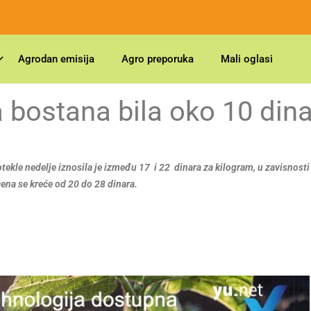
Agrodan emisija
Agro preporuka
Mali oglasi
 bostana bila oko 10 din
ekle nedelje iznosila je između 17 i 22 dinara za kilogram, u zavisnosti 
ena se kreće od 20 do 28 dinara.