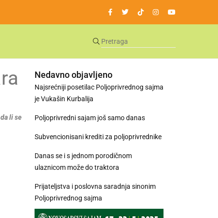
ara
Nedavno objavljeno
Najsrećniji posetilac Poljoprivrednog sajma
je Vukašin Kurbalija
da li se
Poljoprivredni sajam još samo danas
Subvencionisani krediti za poljoprivrednike
Danas se i s jednom porodičnom
ulaznicom može do traktora
Prijateljstva i poslovna saradnja sinonim
Poljoprivrednog sajma