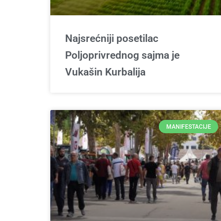
Najsrećniji posetilac
Poljoprivrednog sajma je
Vukašin Kurbalija
MANIFESTACIJE