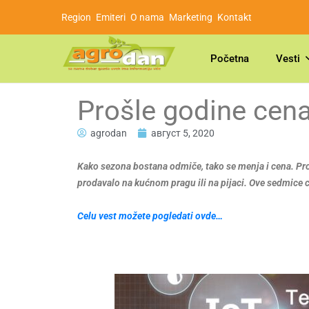
Region
Emiteri
O nama
Marketing
Kontakt
Početna
Vesti
Prošle godine cena
agrodan
август 5, 2020
Kako sezona bostana odmiče, tako se menja i cena. Prot
prodavalo na kućnom pragu ili na pijaci. Ove sedmice c
Celu vest možete pogledati ovde…