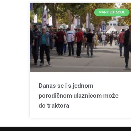
MANIFESTACIJE
Danas se i s jednom
porodičnom ulaznicom može
do traktora