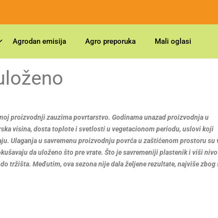
Agrodan emisija
Agro preporuka
Mali oglasi
uloženo
dnoj proizvodnji zauzima povrtarstvo. Godinama unazad proizvodnja u
ka visina, dosta toplote i svetlosti u vegetacionom periodu, uslovi koji
ju. Ulaganja u savremenu proizvodnju povrća u zaštićenom prostoru su v
ušavaju da uloženo što pre vrate. Što je savremeniji plastenik i viši nivo
t do tržišta. Međutim, ova sezona nije dala željene rezultate, najviše zbog 