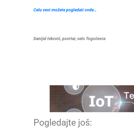
Celu vest možete pogledati ovde…
Danijel Ivković, povrtar, selo Togočevce
Pogledajte još: