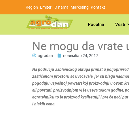
Region
Emiteri
O nama
Marketing
Kontakt
Početna
Vesti
Ne mogu da vrate 
agrodan
новембар 24, 2017
Na području Jablaničkog okruga primat u poljoprivre
zaštićenom prostoru se uvećavala, jer su blaga nadmors
pogoduju uspešnoj povrtarskoj proizvodnji u ovom kra
ali povrtari, proizvodnjom više useva tokom godine, pok
agrotehnike, to je proizvod kvalitetniji i pre će naći pu
i niskih cena.