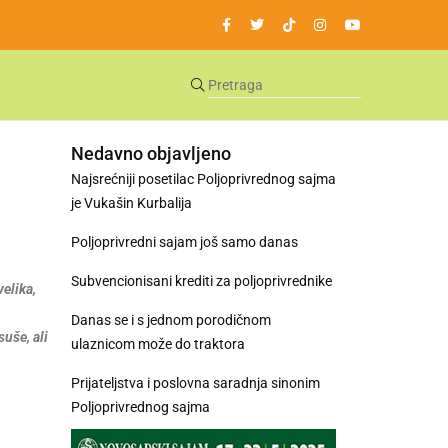
Nedavno objavljeno
Najsrećniji posetilac Poljoprivrednog sajma
je Vukašin Kurbalija
Poljoprivredni sajam još samo danas
Subvencionisani krediti za poljoprivrednike
elika,
Danas se i s jednom porodičnom
suše, ali
ulaznicom može do traktora
Prijateljstva i poslovna saradnja sinonim
Poljoprivrednog sajma