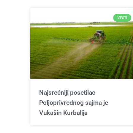
VESTI
Najsrećniji posetilac
Poljoprivrednog sajma je
Vukašin Kurbalija