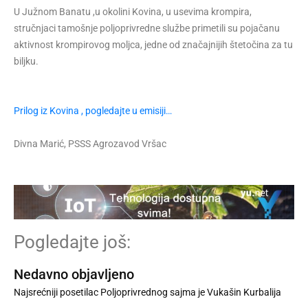
U Južnom Banatu ,u okolini Kovina, u usevima krompira,
stručnjaci tamošnje poljoprivredne službe primetili su pojačanu
aktivnost krompirovog moljca, jedne od značajnijih štetočina za tu
biljku.
Prilog iz Kovina , pogledajte u emisiji…
Divna Marić, PSSS Agrozavod Vršac
Pogledajte još:
Nedavno objavljeno
Najsrećniji posetilac Poljoprivrednog sajma je Vukašin Kurbalija