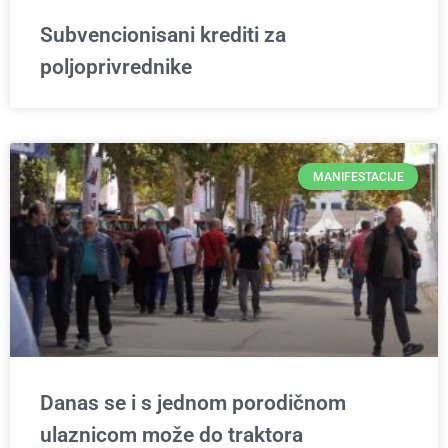
Subvencionisani krediti za
poljoprivrednike
MANIFESTACIJE
Danas se i s jednom porodičnom
ulaznicom može do traktora