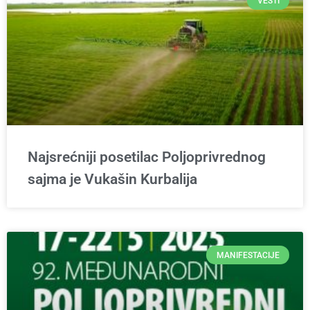
VESTI
Najsrećniji posetilac Poljoprivrednog
sajma je Vukašin Kurbalija
MANIFESTACIJE