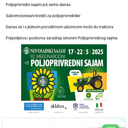
Poljoprivredni sajam još samo danas
Subvencionisani krediti za poljoprivrednike
Danas se i s jednom porodičnom ulaznicom može do traktora
Prijateljstva i poslovna saradnja sinonim Poljoprivrednog sajma