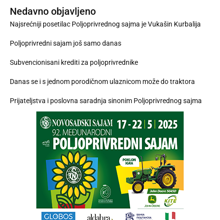
Nedavno objavljeno
Najsrećniji posetilac Poljoprivrednog sajma je Vukašin Kurbalija
Poljoprivredni sajam još samo danas
Subvencionisani krediti za poljoprivrednike
Danas se i s jednom porodičnom ulaznicom može do traktora
Prijateljstva i poslovna saradnja sinonim Poljoprivrednog sajma