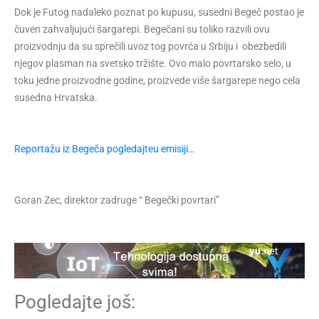
Dok je Futog nadaleko poznat po kupusu, susedni Begeč postao je
čuven zahvaljujući šargarepi. Begečani su toliko razvili ovu
proizvodnju da su sprečili uvoz tog povrća u Srbiju i obezbedili
njegov plasman na svetsko tržište. Ovo malo povrtarsko selo, u
toku jedne proizvodne godine, proizvede više šargarepe nego cela
susedna Hrvatska.
Reportažu iz Begeča pogledajteu emisiji…
Goran Zec, direktor zadruge “ Begečki povrtari”
Pogledajte još: