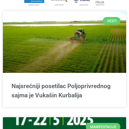
VESTI
Najsrećniji posetilac Poljoprivrednog
sajma je Vukašin Kurbalija
MANIFESTACIJE