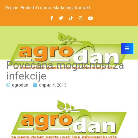
Region
Emiteri
O nama
Marketing
Kontakt
Povećana mogućnost za
infekcije
agrodan
април 4, 2013