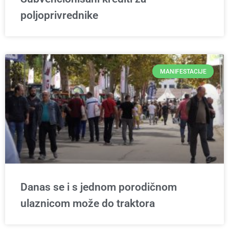
poljoprivrednike
MANIFESTACIJE
Danas se i s jednom porodičnom
ulaznicom može do traktora