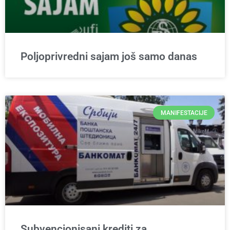
Poljoprivredni sajam još samo danas
MANIFESTACIJE
Subvencionisani krediti za