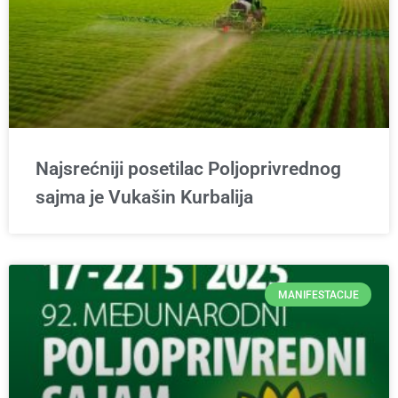
Najsrećniji posetilac Poljoprivrednog
sajma je Vukašin Kurbalija
MANIFESTACIJE