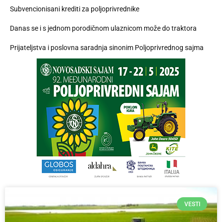
Subvencionisani krediti za poljoprivrednike
Danas se i s jednom porodičnom ulaznicom može do traktora
Prijateljstva i poslovna saradnja sinonim Poljoprivrednog sajma
VESTI