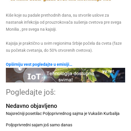
Kiše koje su padale prethodnih dana, su stvorile uslove za
nastanak infekcija od prouzrokovača sušenja cvetova pre svega
Monilia , pre svega na kajsiji.
Kajsija je praktično u svim regionima Srbije počela da cveta (faze
su početak cvetanja, do 50% otvorenih cvetova).
Opširniju vest pogledajte u emisiji…
Pogledajte još:
Nedavno objavljeno
Najsrećniji posetilac Poljoprivrednog sajma je Vukašin Kurbalija
Poljoprivredni sajam još samo danas