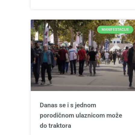
MANIFESTACIJE
Danas se i s jednom
porodičnom ulaznicom može
do traktora