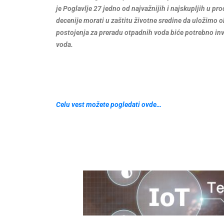
je Poglavlje 27 jedno od najvažnijih i najskupljih u p
decenije morati u zaštitu životne sredine da uložimo 
postojenja za preradu otpadnih voda biće potrebno inve
voda.
Celu vest možete pogledati ovde…