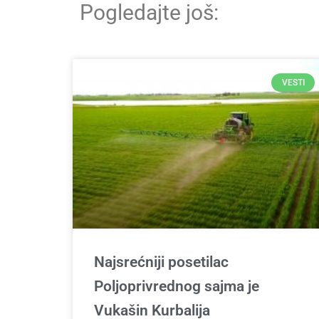
Pogledajte još:
VESTI
Najsrećniji posetilac
Poljoprivrednog sajma je
Vukašin Kurbalija