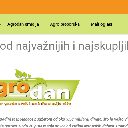
Agrodan emisija
Agro preporuka
Mali oglasi
od najvažnijih i najskuplji
. godini raspolagaće budžetom od oko 5,58 milijardi dinara
,
što je nešto v
vaja gotovo
10 do 20 puta manje
novca od većine evropskih država.
Premd