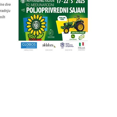
dne dve
gradnju
dnih