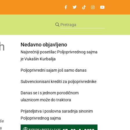
h
Nedavno objavljeno
Najsrećniji posetilac Poljoprivrednog sajma
je Vukašin Kurbalija
Poljoprivredni sajam još samo danas
Subvencionisani krediti za poljoprivrednike
Danas se i s jednom porodičnom
ulaznicom može do traktora
Prijateljstva i poslovna saradnja sinonim
Poljoprivrednog sajma
iše
a