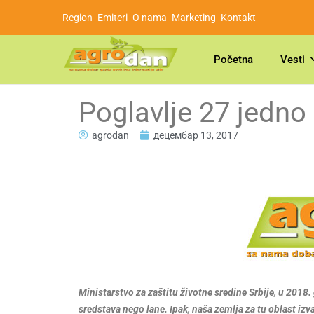
Region
Emiteri
O nama
Marketing
Kontakt
Početna
Vesti
Poglavlje 27 jedno 
agrodan
децембар 13, 2017
Ministarstvo za zaštitu životne sredine Srbije, u 2018
sredstava nego lane. Ipak, naša zemlja za tu oblast iz