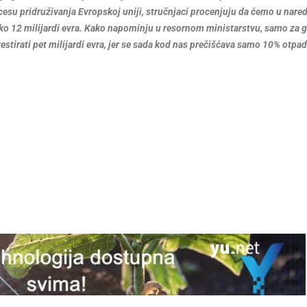
rocesu pridruživanja Evropskoj uniji, stručnjaci procenjuju da ćemo u nare
oko 12 milijardi evra. Kako napominju u resornom ministarstvu, samo za 
stirati pet milijardi evra, jer se sada kod nas prečišćava samo 10% otpa