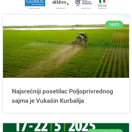
VESTI
Najsrećniji posetilac Poljoprivrednog
sajma je Vukašin Kurbalija