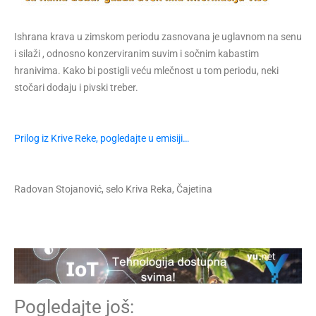
Ishrana krava u zimskom periodu zasnovana je uglavnom na senu
i silaži , odnosno konzerviranim suvim i sočnim kabastim
hranivima. Kako bi postigli veću mlečnost u tom periodu, neki
stočari dodaju i pivski treber.
Prilog iz Krive Reke, pogledajte u emisiji…
Radovan Stojanović, selo Kriva Reka, Čajetina
Pogledajte još: