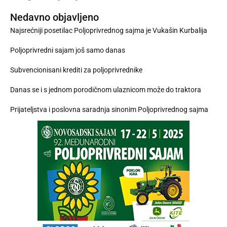
Nedavno objavljeno
Najsrećniji posetilac Poljoprivrednog sajma je Vukašin Kurbalija
Poljoprivredni sajam još samo danas
Subvencionisani krediti za poljoprivrednike
Danas se i s jednom porodičnom ulaznicom može do traktora
Prijateljstva i poslovna saradnja sinonim Poljoprivrednog sajma