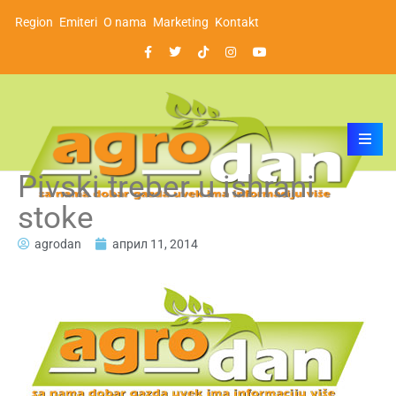
Region
Emiteri
O nama
Marketing
Kontakt
Pivski treber u ishrani
stoke
agrodan
април 11, 2014