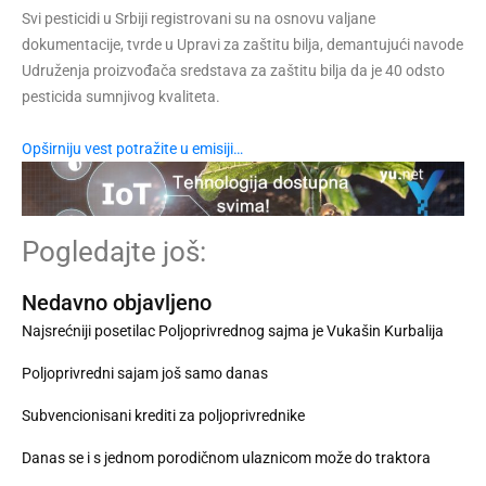
Svi pesticidi u Srbiji registrovani su na osnovu valjane
dokumentacije, tvrde u Upravi za zaštitu bilja, demantujući navode
Udruženja proizvođača sredstava za zaštitu bilja da je 40 odsto
pesticida sumnjivog kvaliteta.
Opširniju vest potražite u emisiji…
Pogledajte još:
Nedavno objavljeno
Najsrećniji posetilac Poljoprivrednog sajma je Vukašin Kurbalija
Poljoprivredni sajam još samo danas
Subvencionisani krediti za poljoprivrednike
Danas se i s jednom porodičnom ulaznicom može do traktora