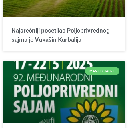
Najsrećniji posetilac Poljoprivrednog
sajma je Vukašin Kurbalija
MANIFESTACIJE