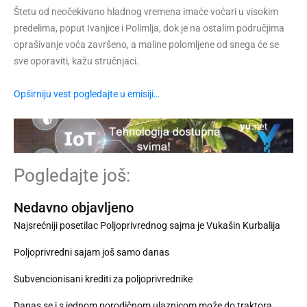
Štetu od neočekivano hladnog vremena imaće voćari u visokim
predelima, poput Ivanjice i Polimlja, dok je na ostalim područjima
oprašivanje voća završeno, a maline polomljene od snega će se
sve oporaviti, kažu stručnjaci.
Opširniju vest pogledajte u emisiji…
Pogledajte još:
Nedavno objavljeno
Najsrećniji posetilac Poljoprivrednog sajma je Vukašin Kurbalija
Poljoprivredni sajam još samo danas
Subvencionisani krediti za poljoprivrednike
Danas se i s jednom porodičnom ulaznicom može do traktora