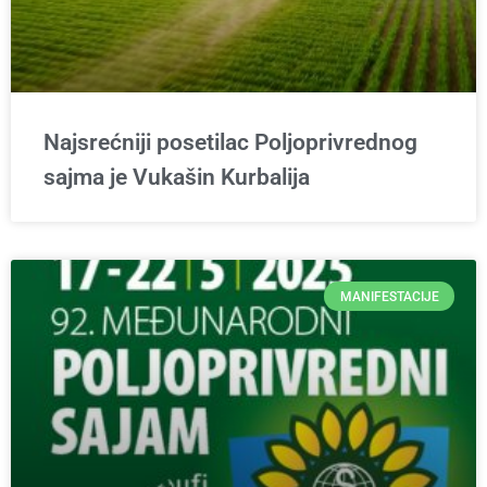
Najsrećniji posetilac Poljoprivrednog
sajma je Vukašin Kurbalija
MANIFESTACIJE