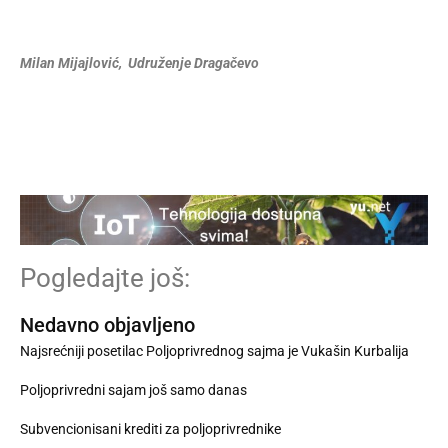
Milan Mijajlović, Udruženje Dragačevo
Pogledajte još:
Nedavno objavljeno
Najsrećniji posetilac Poljoprivrednog sajma je Vukašin Kurbalija
Poljoprivredni sajam još samo danas
Subvencionisani krediti za poljoprivrednike