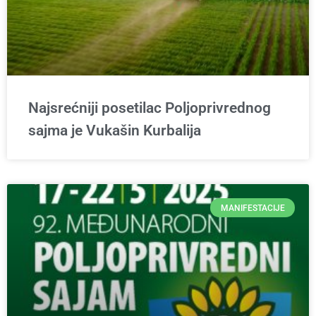
Najsrećniji posetilac Poljoprivrednog
sajma je Vukašin Kurbalija
MANIFESTACIJE