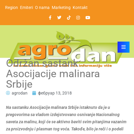
Region
Emiteri
O nama
Marketing
Kontakt
Održan sastank
Asocijacije malinara
Srbije
agrodan
фебруар 13, 2018
Na sastanku Asocijacije malinara Srbije istaknuto da je u
pregovorima sa vladom izdejstvovano osnivanje Nacionalnog
saveta za malinu, koji će se aktivno baviti svim pitanjima vazanim
za proizvodnju i plasman tog voća. Takođe, bilo je reči i o podeli