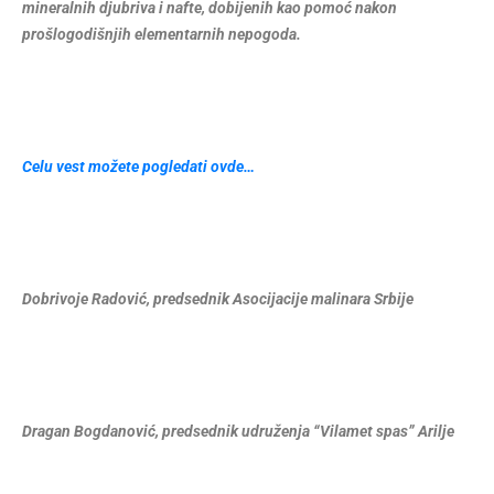
mineralnih djubriva i nafte, dobijenih kao pomoć nakon
prošlogodišnjih elementarnih nepogoda.
Celu vest možete pogledati ovde…
Dobrivoje Radović, predsednik Asocijacije malinara Srbije
Dragan Bogdanović, predsednik udruženja “Vilamet spas” Arilje