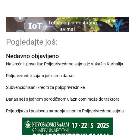
Pogledajte još:
Nedavno objavljeno
Najsrećniji posetilac Poljoprivrednog sajma je Vukašin Kurbalija
Poljoprivredni sajam još samo danas
Subvencionisani krediti za poljoprivrednike
Danas se i s jednom porodičnom ulaznicom može do traktora
Prijateljstva i poslovna saradnja sinonim Poljoprivrednog sajma