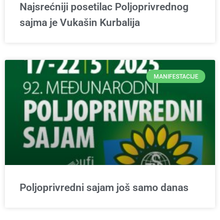
Najsrećniji posetilac Poljoprivrednog
sajma je Vukašin Kurbalija
MANIFESTACIJE
Poljoprivredni sajam još samo danas