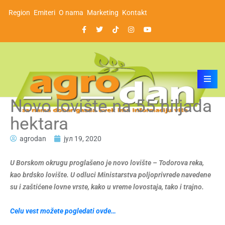
Region
Emiteri
O nama
Marketing
Kontakt
Novo lovište na 55 hiljada
hektara
agrodan
јул 19, 2020
U Borskom okrugu proglašeno je novo lovište – Todorova reka,
kao brdsko lovište. U odluci Ministarstva poljoprivrede navedene
su i zaštićene lovne vrste, kako u vreme lovostaja, tako i trajno.
Celu vest možete pogledati ovde…