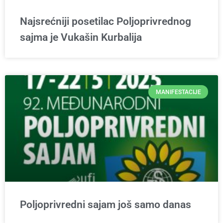
Najsrećniji posetilac Poljoprivrednog
sajma je Vukašin Kurbalija
MANIFESTACIJE
Poljoprivredni sajam još samo danas