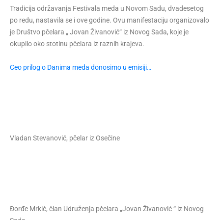
Tradicija održavanja Festivala meda u Novom Sadu, dvadesetog
po redu, nastavila se i ove godine. Ovu manifestaciju organizovalo
je Društvo pčelara „ Jovan Živanović“ iz Novog Sada, koje je
okupilo oko stotinu pčelara iz raznih krajeva.
Ceo prilog o Danima meda donosimo u emisiji…
Vladan Stevanović, pčelar iz Osečine
Ðorđe Mrkić, član Udruženja pčelara „Jovan Živanović “ iz Novog