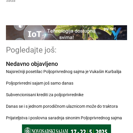
Sada
Pogledajte još:
Nedavno objavljeno
Najsrećniji posetilac Poljoprivrednog sajma je Vukašin Kurbalija
Poljoprivredni sajam još samo danas
Subvencionisani krediti za poljoprivrednike
Danas se i s jednom porodičnom ulaznicom može do traktora
Prijateljstva i poslovna saradnja sinonim Poljoprivrednog sajma