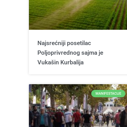
Najsrećniji posetilac
Poljoprivrednog sajma je
Vukašin Kurbalija
MANIFESTACIJE