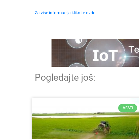
Za više informacija kliknite ovde.
Pogledajte još:
VESTI