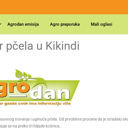
Agrodan emisija
Agro preporuka
Mali oglasi
 pčela u Kikindi
 masovnog trovanja i uginuća pčela. Od prvobitne procene da je stradalo o
uje se na preko tri hiljade košnica.