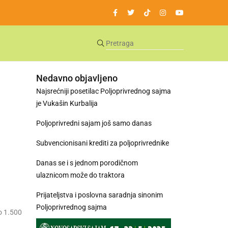
Nedavno objavljeno
Najsrećniji posetilac Poljoprivrednog sajma
je Vukašin Kurbalija
Poljoprivredni sajam još samo danas
Subvencionisani krediti za poljoprivrednike
Danas se i s jednom porodičnom
ulaznicom može do traktora
Prijateljstva i poslovna saradnja sinonim
Poljoprivrednog sajma
ko 1.500