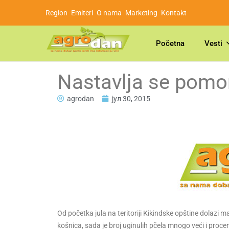
Region
Emiteri
O nama
Marketing
Kontakt
Početna
Vesti
Nastavlja se pomor
agrodan
јул 30, 2015
Od početka jula na teritoriji Kikindske opštine dolazi
košnica, sada je broj uginulih pčela mnogo veći i procenj