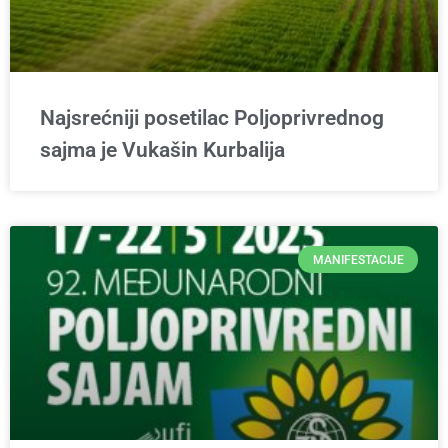
Najsrećniji posetilac Poljoprivrednog
sajma je Vukašin Kurbalija
MANIFESTACIJE