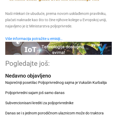
Naši mlekari će ubuduće, prema novom usklađenom pravilniku,
plaćati naknade kao što to čine njihove kolege u Evropskoj uniji,
najavljeno je iz Ministarstva poljoprivrede.
Više informacija potražite u emisiji…
Pogledajte još:
Nedavno objavljeno
Najsrećniji posetilac Poljoprivrednog sajma je Vukašin Kurbalija
Poljoprivredni sajam još samo danas
Subvencionisani krediti za poljoprivrednike
Danas se i s jednom porodičnom ulaznicom može do traktora