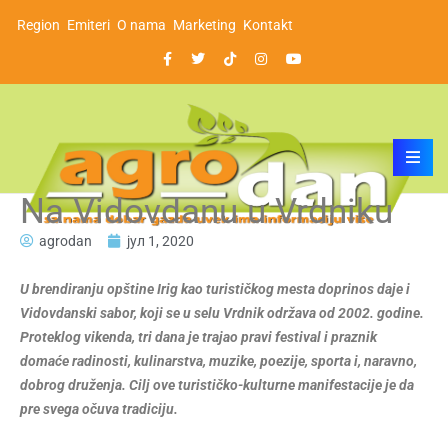
Region
Emiteri
O nama
Marketing
Kontakt
Na Vidovdanu u Vrdniku
agrodan
јул 1, 2020
U brendiranju opštine Irig kao turističkog mesta doprinos daje i
Vidovdanski sabor, koji se u selu Vrdnik održava od 2002. godine.
Proteklog vikenda, tri dana je trajao pravi festival i praznik
domaće radinosti, kulinarstva, muzike, poezije, sporta i, naravno,
dobrog druženja. Cilj ove turističko-kulturne manifestacije je da
pre svega očuva tradiciju.