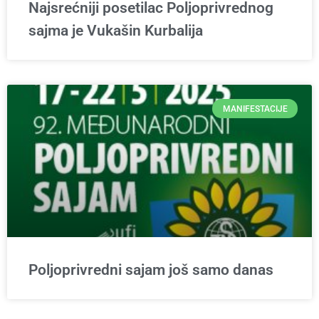
Najsrećniji posetilac Poljoprivrednog
sajma je Vukašin Kurbalija
MANIFESTACIJE
Poljoprivredni sajam još samo danas