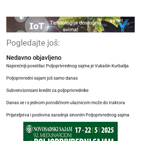
Pogledajte još:
Nedavno objavljeno
Najsrećniji posetilac Poljoprivrednog sajma je Vukašin Kurbalija
Poljoprivredni sajam još samo danas
Subvencionisani krediti za poljoprivrednike
Danas se i s jednom porodičnom ulaznicom može do traktora
Prijateljstva i poslovna saradnja sinonim Poljoprivrednog sajma