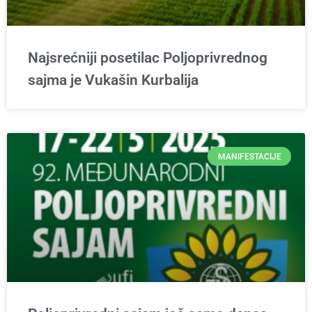
Najsrećniji posetilac Poljoprivrednog
sajma je Vukašin Kurbalija
MANIFESTACIJE