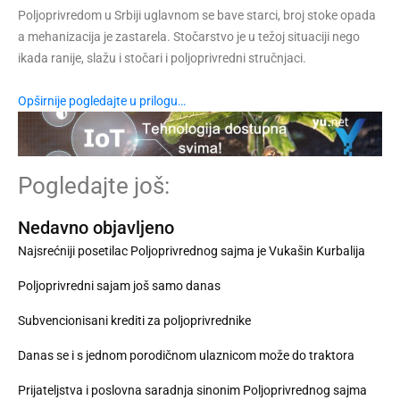
Poljoprivredom u Srbiji uglavnom se bave starci, broj stoke opada
a mehanizacija je zastarela. Stočarstvo je u težoj situaciji nego
ikada ranije, slažu i stočari i poljoprivredni stručnjaci.
Opširnije pogledajte u prilogu…
Pogledajte još:
Nedavno objavljeno
Najsrećniji posetilac Poljoprivrednog sajma je Vukašin Kurbalija
Poljoprivredni sajam još samo danas
Subvencionisani krediti za poljoprivrednike
Danas se i s jednom porodičnom ulaznicom može do traktora
Prijateljstva i poslovna saradnja sinonim Poljoprivrednog sajma