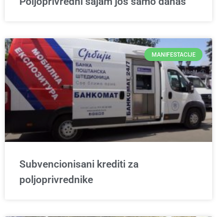
Poljoprivredni sajam još samo danas
MANIFESTACIJE
Subvencionisani krediti za
poljoprivrednike