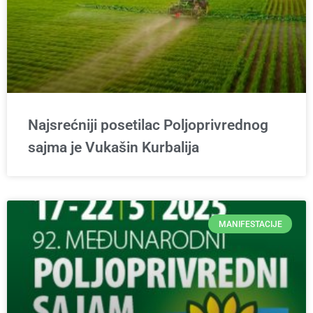
Najsrećniji posetilac Poljoprivrednog
sajma je Vukašin Kurbalija
MANIFESTACIJE