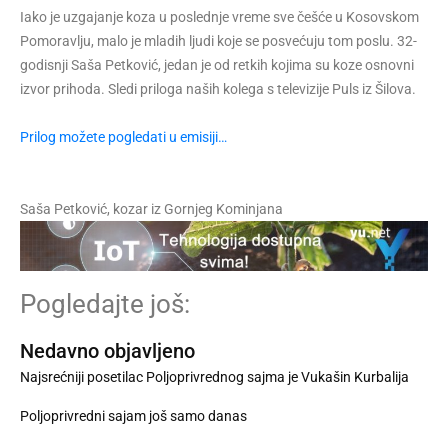
Iako je uzgajanje koza u poslednje vreme sve češće u Kosovskom
Pomoravlju, malo je mladih ljudi koje se posvećuju tom poslu. 32-
godisnji Saša Petković, jedan je od retkih kojima su koze osnovni
izvor prihoda. Sledi priloga naših kolega s televizije Puls iz Šilova.
Prilog možete pogledati u emisiji…
Saša Petković, kozar iz Gornjeg Kominjana
Pogledajte još:
Nedavno objavljeno
Najsrećniji posetilac Poljoprivrednog sajma je Vukašin Kurbalija
Poljoprivredni sajam još samo danas