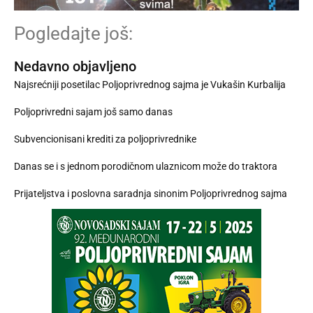
Pogledajte još:
Nedavno objavljeno
Najsrećniji posetilac Poljoprivrednog sajma je Vukašin Kurbalija
Poljoprivredni sajam još samo danas
Subvencionisani krediti za poljoprivrednike
Danas se i s jednom porodičnom ulaznicom može do traktora
Prijateljstva i poslovna saradnja sinonim Poljoprivrednog sajma