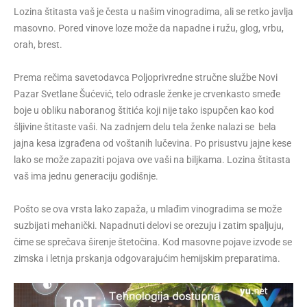
Lozina štitasta vaš je česta u našim vinogradima, ali se retko javlja
masovno. Pored vinove loze može da napadne i ružu, glog, vrbu,
orah, brest.
Prema rečima savetodavca Poljoprivredne stručne službe Novi
Pazar Svetlane Šućević, telo odrasle ženke je crvenkasto smeđe
boje u obliku naboranog štitića koji nije tako ispupčen kao kod
šljivine štitaste vaši. Na zadnjem delu tela ženke nalazi se bela
jajna kesa izgrađena od voštanih lučevina. Po prisustvu jajne kese
lako se može zapaziti pojava ove vaši na biljkama. Lozina štitasta
vaš ima jednu generaciju godišnje.
Pošto se ova vrsta lako zapaža, u mlađim vinogradima se može
suzbijati mehanički. Napadnuti delovi se orezuju i zatim spaljuju,
čime se sprečava širenje štetočina. Kod masovne pojave izvode se
zimska i letnja prskanja odgovarajućim hemijskim preparatima.