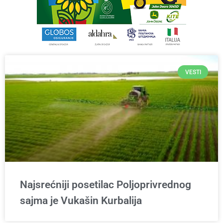
VESTI
Najsrećniji posetilac Poljoprivrednog
sajma je Vukašin Kurbalija