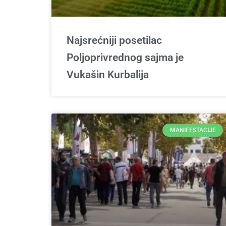
Najsrećniji posetilac
Poljoprivrednog sajma je
Vukašin Kurbalija
MANIFESTACIJE