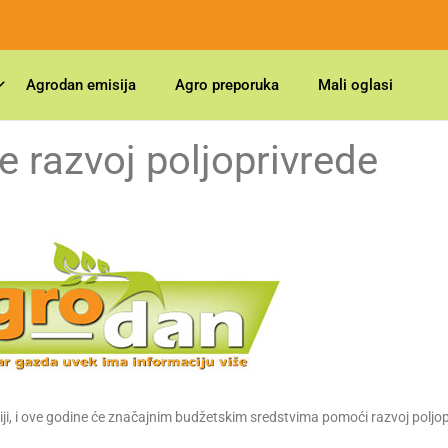
Agrodan emisija
Agro preporuka
Mali oglasi
e razvoj poljoprivrede
biji, i ove godine će značajnim budžetskim sredstvima pomoći razvoj poljop