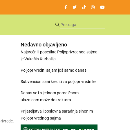
Nedavno objavljeno
Najsrećniji posetilac Poljoprivrednog sajma
je Vukašin Kurbalija
Poljoprivredni sajam još samo danas
Subvencionisani krediti za poljoprivrednike
Danas se i s jednom porodičnom
ulaznicom može do traktora
Prijateljstva i poslovna saradnja sinonim
Poljoprivrednog sajma
rivrede.