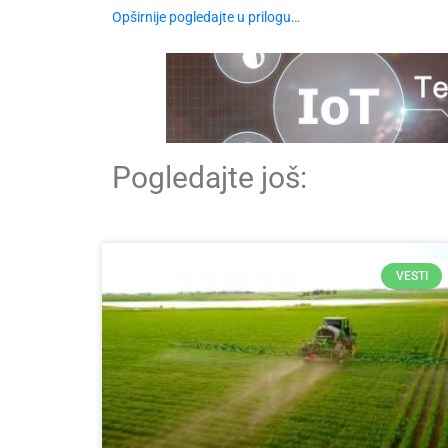
Opširnije pogledajte u prilogu…
Pogledajte još:
VESTI