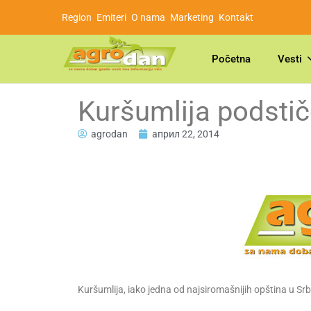
Region
Emiteri
O nama
Marketing
Kontakt
Početna
Vesti
Kuršumlija podstič
agrodan
април 22, 2014
Kuršumlija, iako jedna od najsiromašnijih opština u Sr