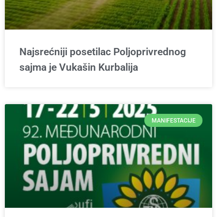
Najsrećniji posetilac Poljoprivrednog
sajma je Vukašin Kurbalija
MANIFESTACIJE