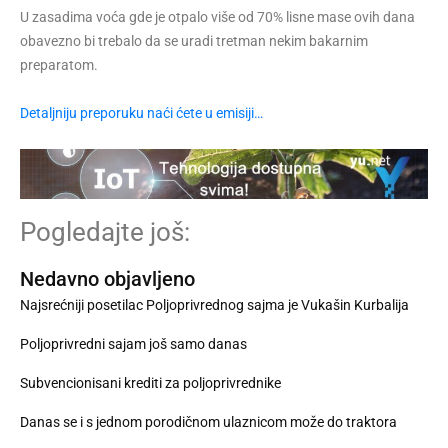
U zasadima voća gde je otpalo više od 70% lisne mase ovih dana
obavezno bi trebalo da se uradi tretman nekim bakarnim
preparatom.
Detaljniju preporuku naći ćete u emisiji…
Pogledajte još:
Nedavno objavljeno
Najsrećniji posetilac Poljoprivrednog sajma je Vukašin Kurbalija
Poljoprivredni sajam još samo danas
Subvencionisani krediti za poljoprivrednike
Danas se i s jednom porodičnom ulaznicom može do traktora