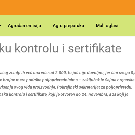
Agrodan emisija
Agro preporuka
Mali oglasi
 kontrolu i sertifikate
šoj zemlji ih već ima više od 2.000, to još nije dovoljno, jer čini svega 0
 brojne mere podrške poljoprivrednicima – zaključak je Sajma organske
arisanja ovog vida proizvodnje, Pokrajinski sekretarijat za poljoprivredu,
u kontrolu i sertifikate, koji je otvoren do 24. novembra, a za koji je