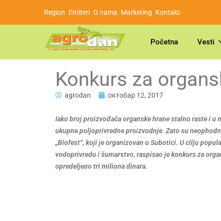
Region
Emiteri
O nama
Marketing
Kontakt
Početna
Vesti
Konkurs za organsku
agrodan
октобар 12, 2017
Iako broj proizvođača organske hrane stalno raste i u na
ukupne poljoprivredne proizvodnje. Zato su neophodne
„Biofest“, koji je organizovan u Subotici.
U cilju popul
vodoprivredu i šumarstvo, raspisao je konkurs za organsk
opredeljeno tri miliona dinara.