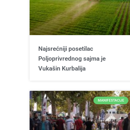
Najsrećniji posetilac
Poljoprivrednog sajma je
Vukašin Kurbalija
MANIFESTACIJE