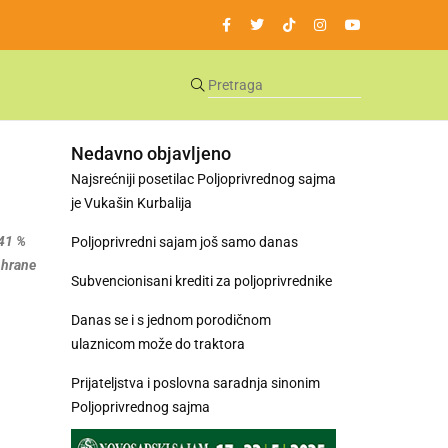
Nedavno objavljeno
Najsrećniji posetilac Poljoprivrednog sajma
je Vukašin Kurbalija
,41 %
Poljoprivredni sajam još samo danas
 hrane
Subvencionisani krediti za poljoprivrednike
Danas se i s jednom porodičnom
ulaznicom može do traktora
Prijateljstva i poslovna saradnja sinonim
Poljoprivrednog sajma