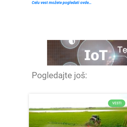
Celu vest možete pogledati ovde…
Pogledajte još:
VESTI