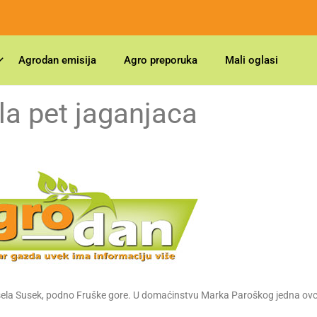
Agrodan emisija
Agro preporuka
Mali oglasi
la pet jaganjaca
ela Susek, podno Fruške gore. U domaćinstvu Marka Paroškog jedna ovc