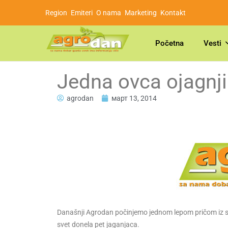
Region
Emiteri
O nama
Marketing
Kontakt
Početna
Vesti
Jedna ovca ojagnji
agrodan
март 13, 2014
Današnji Agrodan počinjemo jednom lepom pričom iz s
svet donela pet jaganjaca.