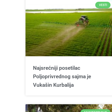
VESTI
Najsrećniji posetilac
Poljoprivrednog sajma je
Vukašin Kurbalija