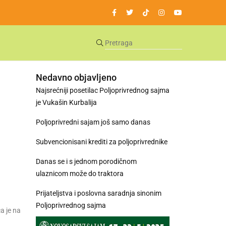
Nedavno objavljeno
Najsrećniji posetilac Poljoprivrednog sajma
je Vukašin Kurbalija
Poljoprivredni sajam još samo danas
Subvencionisani krediti za poljoprivrednike
Danas se i s jednom porodičnom
ulaznicom može do traktora
Prijateljstva i poslovna saradnja sinonim
Poljoprivrednog sajma
a je na