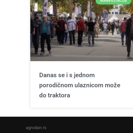
MANIFESTACIJE
Danas se i s jednom
porodičnom ulaznicom može
do traktora
agrodan.rs