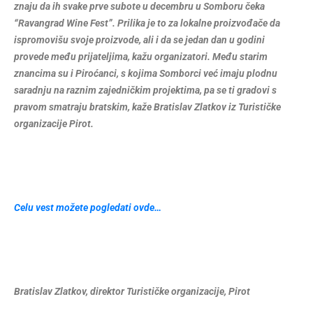
znaju da ih svake prve subote u decembru u Somboru čeka
“Ravangrad Wine Fest”. Prilika je to za lokalne proizvođače da
ispromovišu svoje proizvode, ali i da se jedan dan u godini
provede među prijateljima, kažu organizatori. Među starim
znancima su i Piroćanci, s kojima Somborci već imaju plodnu
saradnju na raznim zajedničkim projektima, pa se ti gradovi s
pravom smatraju bratskim, kaže Bratislav Zlatkov iz Turističke
organizacije Pirot.
Celu vest možete pogledati ovde…
Bratislav Zlatkov, direktor Turističke organizacije, Pirot