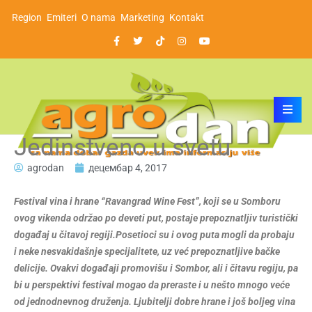
Region
Emiteri
O nama
Marketing
Kontakt
Jedinstveno u svetu
agrodan
децембар 4, 2017
Festival vina i hrane “Ravangrad Wine Fest”, koji se u Somboru
ovog vikenda održao po deveti put, postaje prepoznatljiv turistički
događaj u čitavoj regiji.Posetioci su i ovog puta mogli da probaju
i neke nesvakidašnje specijalitete, uz već prepoznatljive bačke
delicije. Ovakvi događaji promovišu i Sombor, ali i čitavu regiju, pa
bi u perspektivi festival mogao da preraste i u nešto mnogo veće
od jednodnevnog druženja. Ljubitelji dobre hrane i još boljeg vina