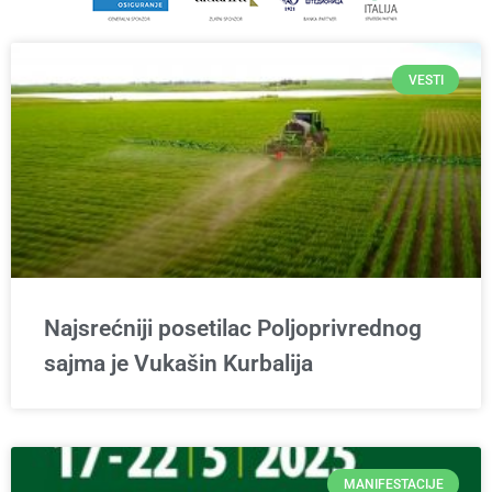
VESTI
Najsrećniji posetilac Poljoprivrednog
sajma je Vukašin Kurbalija
MANIFESTACIJE