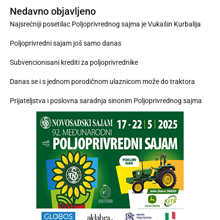
Nedavno objavljeno
Najsrećniji posetilac Poljoprivrednog sajma je Vukašin Kurbalija
Poljoprivredni sajam još samo danas
Subvencionisani krediti za poljoprivrednike
Danas se i s jednom porodičnom ulaznicom može do traktora
Prijateljstva i poslovna saradnja sinonim Poljoprivrednog sajma