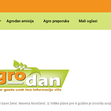
Agrodan emisija
Agro preporuka
Mali oglasi
e bave žene. Nevena Novičević iz Velike plane pre 4 godine je otvorila svoj