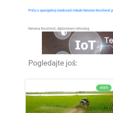
Priču o specijalnoj medovači mlade Nevene Novičević p
Nevena Novičević, diplomirani tehnolog
Pogledajte još:
VESTI