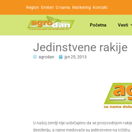
Region
Emiteri
O nama
Marketing
Kontakt
Početna
Vesti
Jedinstvene rakije
agrodan
јул 25, 2013
U našoj zemlji nije uobičajeno da se proizvodnjom rakij
destileriju, a njene medovače su jedinstvene na tržištu.