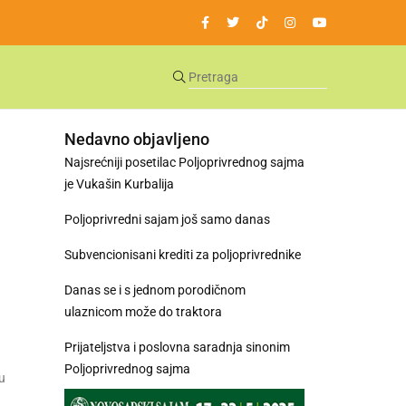
Nedavno objavljeno
Najsrećniji posetilac Poljoprivrednog sajma
je Vukašin Kurbalija
Poljoprivredni sajam još samo danas
Subvencionisani krediti za poljoprivrednike
Danas se i s jednom porodičnom
ulaznicom može do traktora
Prijateljstva i poslovna saradnja sinonim
Poljoprivrednog sajma
u