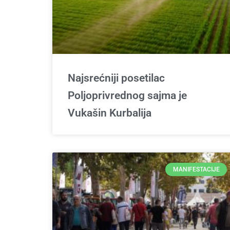
Najsrećniji posetilac
Poljoprivrednog sajma je
Vukašin Kurbalija
MANIFESTACIJE