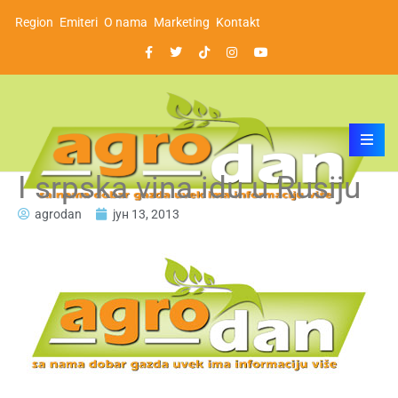
Region
Emiteri
O nama
Marketing
Kontakt
I srpska vina idu u Rusiju
agrodan
јун 13, 2013