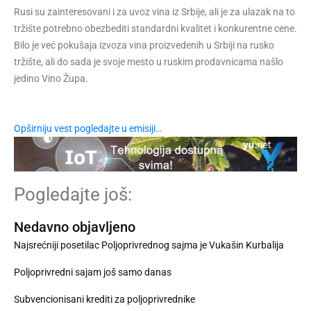
Rusi su zainteresovani i za uvoz vina iz Srbije, ali je za ulazak na to
tržište potrebno obezbediti standardni kvalitet i konkurentne cene.
Bilo je već pokušaja izvoza vina proizvedenih u Srbiji na rusko
tržište, ali do sada je svoje mesto u ruskim prodavnicama našlo
jedino Vino Župa.
Opširniju vest pogledajte u emisiji…
Pogledajte još:
Nedavno objavljeno
Najsrećniji posetilac Poljoprivrednog sajma je Vukašin Kurbalija
Poljoprivredni sajam još samo danas
Subvencionisani krediti za poljoprivrednike