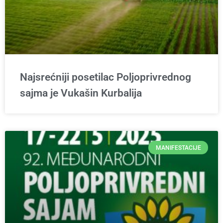
Najsrećniji posetilac Poljoprivrednog
sajma je Vukašin Kurbalija
MANIFESTACIJE