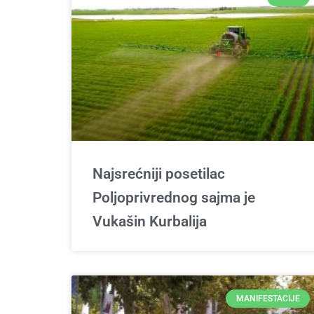
Najsrećniji posetilac
Poljoprivrednog sajma je
Vukašin Kurbalija
MANIFESTACIJE