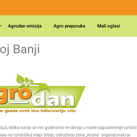
Agrodan emisija
Agro preporuka
Mali oglasi
oj Banji
zi, Niška banja se već godinama ne ubraja u naše najposećenije turisti
 imala na turističkoj mapi Srbije, Udruženje žena „Kruna“ organizovalo je