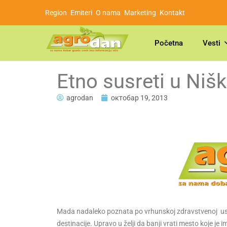
Region
Emiteri
O nama
Marketing
Kontakt
Početna
Vesti
Etno susreti u Nišk
agrodan
октобар 19, 2013
Mada nadaleko poznata po vrhunskoj zdravstvenoj uslu
destinacije. Upravo u želji da banji vrati mesto koje je