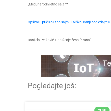
„Međunarodni etno sajam“.
Opširniju priču o Etno sajmu i Niškoj Banji pogledajte u 
Danijela Petković, Udruženje žena "Kruna"
Pogledajte još:
VESTI