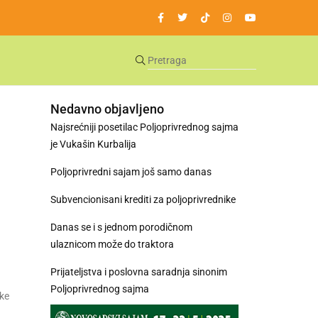
Nedavno objavljeno
Najsrećniji posetilac Poljoprivrednog sajma
je Vukašin Kurbalija
Poljoprivredni sajam još samo danas
Subvencionisani krediti za poljoprivrednike
Danas se i s jednom porodičnom
ulaznicom može do traktora
Prijateljstva i poslovna saradnja sinonim
Poljoprivrednog sajma
čke