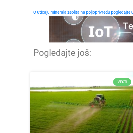
O uticaju minerala zeolita na poljoprivredu pogledajte u
Pogledajte još:
VESTI