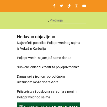
Nedavno objavljeno
Najsrećniji posetilac Poljoprivrednog sajma
je Vukašin Kurbalija
Poljoprivredni sajam još samo danas
Subvencionisani krediti za poljoprivrednike
Danas se i s jednom porodičnom
ulaznicom može do traktora
Prijateljstva i poslovna saradnja sinonim
Poljoprivrednog sajma