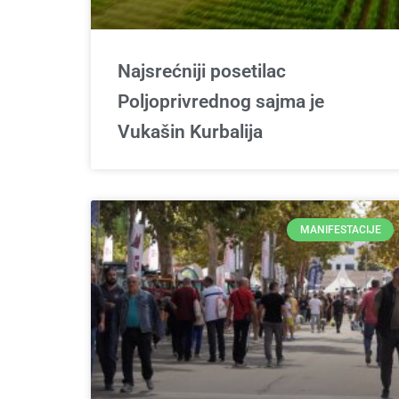
Najsrećniji posetilac
Poljoprivrednog sajma je
Vukašin Kurbalija
MANIFESTACIJE