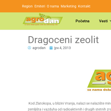
Region
Emiteri
O nama
Marketing
Kontakt
Početna
Vesti
Dragoceni zeolit
agrodan
јун 4, 2013
Kod Zlatokopa, u blizini Vranja, nalazi se nalazište min
zemljišta i vazduha od radioaktivnih i drugih stetnih zr