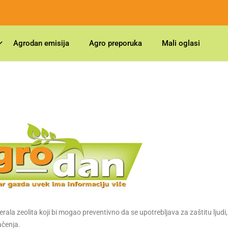
Agrodan emisija
Agro preporuka
Mali oglasi
erala zeolita koji bi mogao preventivno da se upotrebljava za zaštitu ljudi,
ačenja.