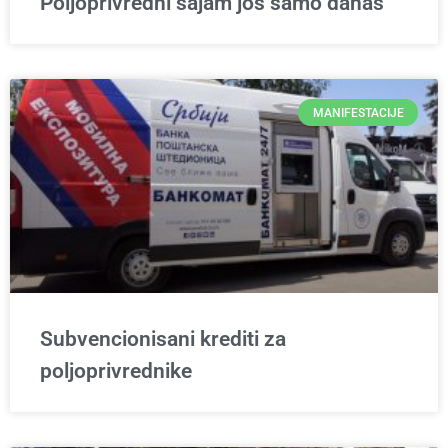
Poljoprivredni sajam još samo danas
MANIFESTACIJE
Subvencionisani krediti za
poljoprivrednike