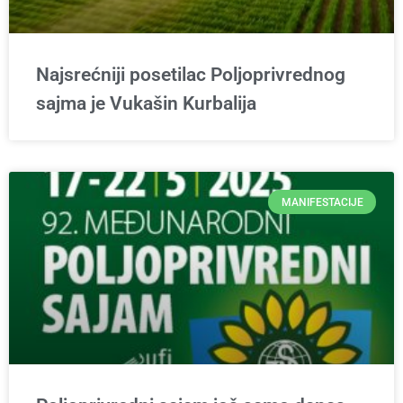
Najsrećniji posetilac Poljoprivrednog
sajma je Vukašin Kurbalija
MANIFESTACIJE