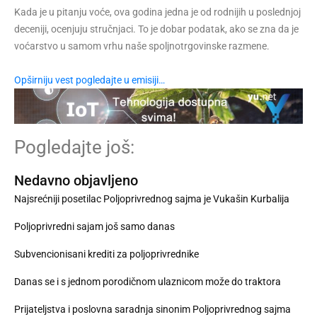
Kada je u pitanju voće, ova godina jedna je od rodnijih u poslednjoj
deceniji, ocenjuju stručnjaci. To je dobar podatak, ako se zna da je
voćarstvo u samom vrhu naše spoljnotrgovinske razmene.
Opširniju vest pogledajte u emisiji…
Pogledajte još:
Nedavno objavljeno
Najsrećniji posetilac Poljoprivrednog sajma je Vukašin Kurbalija
Poljoprivredni sajam još samo danas
Subvencionisani krediti za poljoprivrednike
Danas se i s jednom porodičnom ulaznicom može do traktora
Prijateljstva i poslovna saradnja sinonim Poljoprivrednog sajma