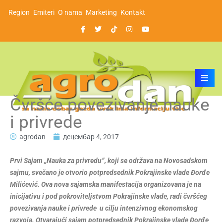
Region
Emiteri
O nama
Marketing
Kontakt
Čvršće povezivanje nauke
i privrede
agrodan
децембар 4, 2017
Prvi Sajam „Nauka za privredu“, koji se održava na Novosadskom
sajmu, svečano je otvorio potpredsednik Pokrajinske vlade Đorđe
Milićević. Ova nova sajamska manifestacija organizovana je na
inicijativu i pod pokroviteljstvom Pokrajinske vlade, radi čvršćeg
povezivanja nauke i privrede u cilju intenzivnog ekonomskog
razvoja. Otvarajući sajam potpredsednik Pokrajinske vlade Đorđe