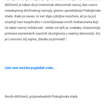
Milićević je rekao da je intenzivan ekonomski razvoj, kao osnov
sveukupnog društvenog razvoja, glavno opredeljenje Pokrajinske
vlade. Kako je naveo, to već daje ozbiljne rezultate, ali je za još
snažniji rast neophodno i osmišljavanje novih mehanizama koji
će takav razvoj indukovati. Jedan od njih je, svakako, intenzivnija
primena savremenih naučnih dostignuća u realnoj ekonomiji, što
je i osnovni cilj sajma „Nauka za privredu“.
Celu vest možete pogledati ovde…
Đorđe Milićević, potpredsednik Pokrajinske vlade