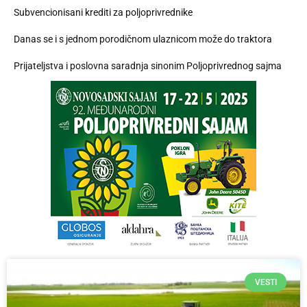
Subvencionisani krediti za poljoprivrednike
Danas se i s jednom porodičnom ulaznicom može do traktora
Prijateljstva i poslovna saradnja sinonim Poljoprivrednog sajma
VESTI