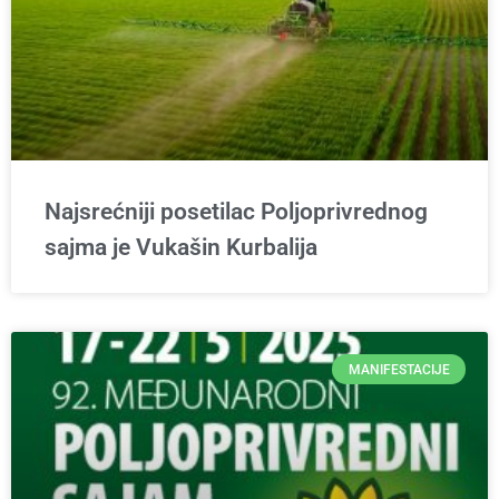
Najsrećniji posetilac Poljoprivrednog
sajma je Vukašin Kurbalija
MANIFESTACIJE