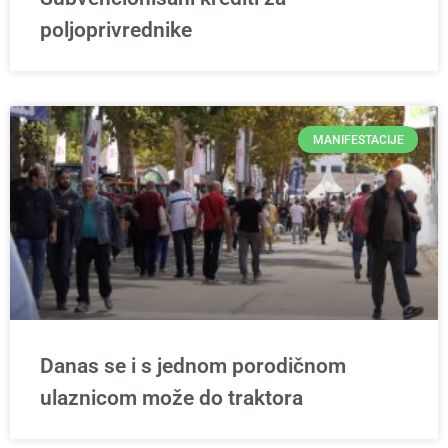
poljoprivrednike
MANIFESTACIJE
Danas se i s jednom porodičnom
ulaznicom može do traktora