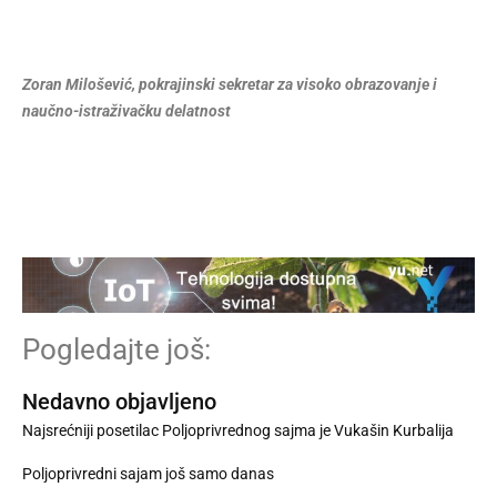
Zoran Milošević, pokrajinski sekretar za visoko obrazovanje i
naučno-istraživačku delatnost
Pogledajte još:
Nedavno objavljeno
Najsrećniji posetilac Poljoprivrednog sajma je Vukašin Kurbalija
Poljoprivredni sajam još samo danas