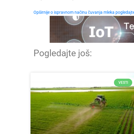
Opširnije o ispravnom načinu čuvanja mleka pogledajte
Pogledajte još:
VESTI