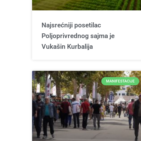
Najsrećniji posetilac
Poljoprivrednog sajma je
Vukašin Kurbalija
MANIFESTACIJE