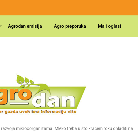
Agrodan emisija
Agro preporuka
Mali oglasi
e razvoja mikrooorganizama. Mleko treba u što kraćem roku ohladiti na