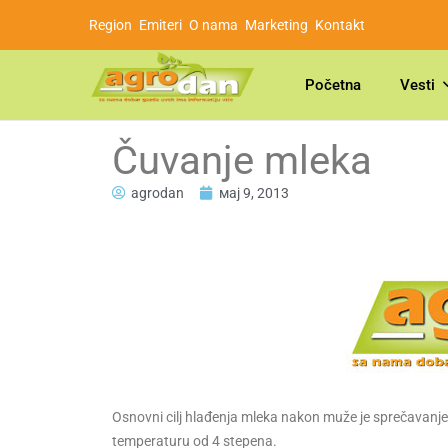
Region
Emiteri
O nama
Marketing
Kontakt
Početna
Vesti
Čuvanje mleka
agrodan
мај 9, 2013
Osnovni cilj hlađenja mleka nakon muže je sprečavanj
temperaturu od 4 stepena.