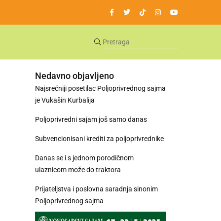
Nedavno objavljeno
Najsrećniji posetilac Poljoprivrednog sajma
je Vukašin Kurbalija
Poljoprivredni sajam još samo danas
Subvencionisani krediti za poljoprivrednike
Danas se i s jednom porodičnom
ulaznicom može do traktora
Prijateljstva i poslovna saradnja sinonim
Poljoprivrednog sajma